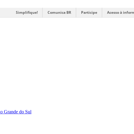
Simplifique!
Comunica BR
Participe
Acesso à infor
Rio Grande do Sul