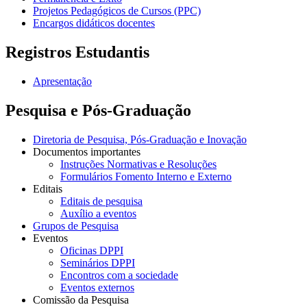
Projetos Pedagógicos de Cursos (PPC)
Encargos didáticos docentes
Registros Estudantis
Apresentação
Pesquisa e Pós-Graduação
Diretoria de Pesquisa, Pós-Graduação e Inovação
Documentos importantes
Instruções Normativas e Resoluções
Formulários Fomento Interno e Externo
Editais
Editais de pesquisa
Auxílio a eventos
Grupos de Pesquisa
Eventos
Oficinas DPPI
Seminários DPPI
Encontros com a sociedade
Eventos externos
Comissão da Pesquisa