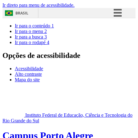
Ir direto para menu de acessibilidade.
BRASIL
Simplifique!
Ir para o conteúdo
1
Ir para o menu
2
Comunica BR
Ir para a busca
3
Ir para o rodapé
4
Participe
Acesso à informação
Opções de acessibilidade
Legislação
Acessibilidade
Canais
Alto contraste
Mapa do site
Instituto Federal de Educação, Ciência e Tecnologia do
Rio Grande do Sul
Campus Porto Alegre