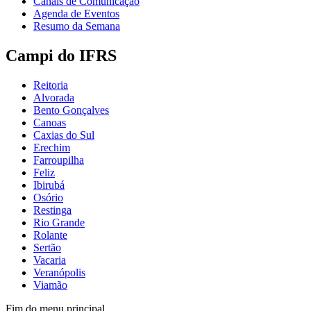
Canais de Comunicação
Agenda de Eventos
Resumo da Semana
Campi do IFRS
Reitoria
Alvorada
Bento Gonçalves
Canoas
Caxias do Sul
Erechim
Farroupilha
Feliz
Ibirubá
Osório
Restinga
Rio Grande
Rolante
Sertão
Vacaria
Veranópolis
Viamão
Fim do menu principal