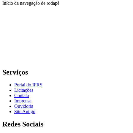
Início da navegação de rodapé
Instituto Federal de Educação, Ciência e Tecnologia do Rio
Grande do Sul – Campus Porto Alegre
Rua Cel. Vicente, 281 | Bairro Centro Histórico| CEP: 90.030-041 |
Porto Alegre/RS
E-mail: comunicacao@poa.ifrs.edu.br
Telefone: (51) 3930-6002
Serviços
Portal do IFRS
Licitações
Contato
Imprensa
Ouvidoria
Site Antigo
Redes Sociais