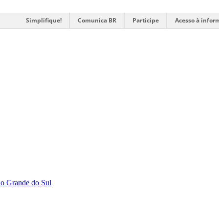
Simplifique!
Comunica BR
Participe
Acesso à infor
Rio Grande do Sul