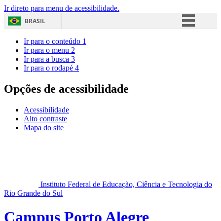
Ir direto para menu de acessibilidade.
BRASIL
Simplifique!
Ir para o conteúdo
1
Ir para o menu
2
Comunica BR
Ir para a busca
3
Ir para o rodapé
4
Participe
Acesso à informação
Opções de acessibilidade
Legislação
Acessibilidade
Canais
Alto contraste
Mapa do site
Instituto Federal de Educação, Ciência e Tecnologia do
Rio Grande do Sul
Campus Porto Alegre