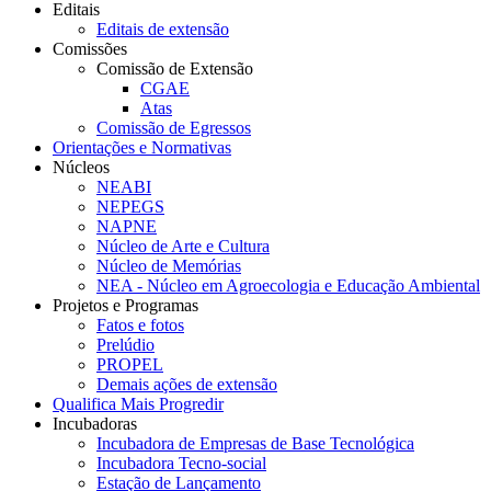
Editais
Editais de extensão
Comissões
Comissão de Extensão
CGAE
Atas
Comissão de Egressos
Orientações e Normativas
Núcleos
NEABI
NEPEGS
NAPNE
Núcleo de Arte e Cultura
Núcleo de Memórias
NEA - Núcleo em Agroecologia e Educação Ambiental
Projetos e Programas
Fatos e fotos
Prelúdio
PROPEL
Demais ações de extensão
Qualifica Mais Progredir
Incubadoras
Incubadora de Empresas de Base Tecnológica
Incubadora Tecno-social
Estação de Lançamento