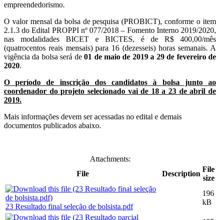
empreendedorismo.
O valor mensal da bolsa de pesquisa (PROBICT), conforme o item
2.1.3 do Edital PROPPI nº 077/2018 – Fomento Interno 2019/2020,
nas modalidades BICET e BICTES, é de R$ 400,00/mês
(quatrocentos reais mensais) para 16 (dezesseis) horas semanais. A
vigência da bolsa será de
01 de maio de 2019 a 29 de fevereiro de
2020
.
O período de inscrição dos candidatos à bolsa junto ao
coordenador do projeto selecionado vai de 18 a 23 de abril de
2019.
Mais informações devem ser acessadas no edital e demais
documentos publicados abaixo.
Attachments:
File
File
Description
size
196
kB
23 Resultado final seleção de bolsista.pdf