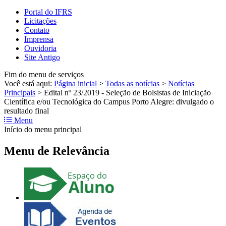
Portal do IFRS
Licitações
Contato
Imprensa
Ouvidoria
Site Antigo
Fim do menu de serviços
Você está aqui:
Página inicial
>
Todas as notícias
>
Notícias
Principais
>
Edital nº 23/2019 - Seleção de Bolsistas de Iniciação
Científica e/ou Tecnológica do Campus Porto Alegre: divulgado o
resultado final
Menu
Início do menu principal
Menu de Relevância