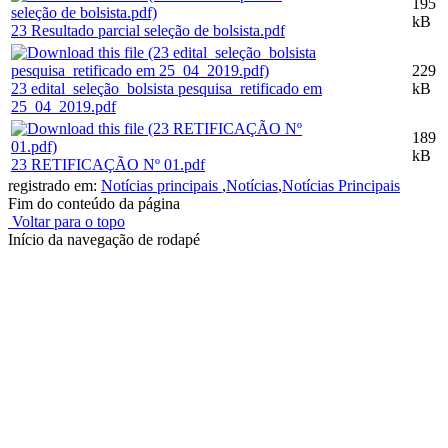
195
kB
23 Resultado parcial seleção de bolsista.pdf
229
23 edital_seleção_bolsista pesquisa_retificado em
kB
25_04_2019.pdf
189
kB
23 RETIFICAÇÃO Nº 01.pdf
registrado em:
Notícias principais
,
Notícias
,
Notícias Principais
Fim do conteúdo da página
Voltar para o topo
Início da navegação de rodapé
Instituto Federal de Educação, Ciência e Tecnologia do Rio
Grande do Sul – Campus Porto Alegre
Rua Cel. Vicente, 281 | Bairro Centro Histórico| CEP: 90.030-041 |
Porto Alegre/RS
E-mail: comunicacao@poa.ifrs.edu.br
Telefone: (51) 3930-6002