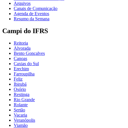
Arquivos
Canais de Comunicação
Agenda de Eventos
Resumo da Semana
Campi do IFRS
Reitoria
Alvorada
Bento Gonçalves
Canoas
Caxias do Sul
Erechim
Farroupilha
Feliz
Ibirubá
Osório
Restinga
Rio Grande
Rolante
Sertão
Vacaria
Veranópolis
Viamão