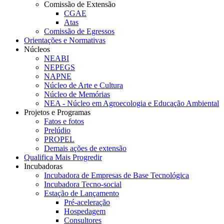
Comissão de Extensão
CGAE
Atas
Comissão de Egressos
Orientações e Normativas
Núcleos
NEABI
NEPEGS
NAPNE
Núcleo de Arte e Cultura
Núcleo de Memórias
NEA - Núcleo em Agroecologia e Educação Ambiental
Projetos e Programas
Fatos e fotos
Prelúdio
PROPEL
Demais ações de extensão
Qualifica Mais Progredir
Incubadoras
Incubadora de Empresas de Base Tecnológica
Incubadora Tecno-social
Estação de Lançamento
Pré-aceleração
Hospedagem
Consultores