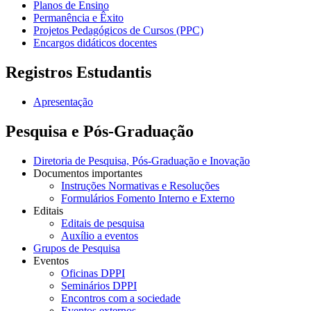
Planos de Ensino
Permanência e Êxito
Projetos Pedagógicos de Cursos (PPC)
Encargos didáticos docentes
Registros Estudantis
Apresentação
Pesquisa e Pós-Graduação
Diretoria de Pesquisa, Pós-Graduação e Inovação
Documentos importantes
Instruções Normativas e Resoluções
Formulários Fomento Interno e Externo
Editais
Editais de pesquisa
Auxílio a eventos
Grupos de Pesquisa
Eventos
Oficinas DPPI
Seminários DPPI
Encontros com a sociedade
Eventos externos