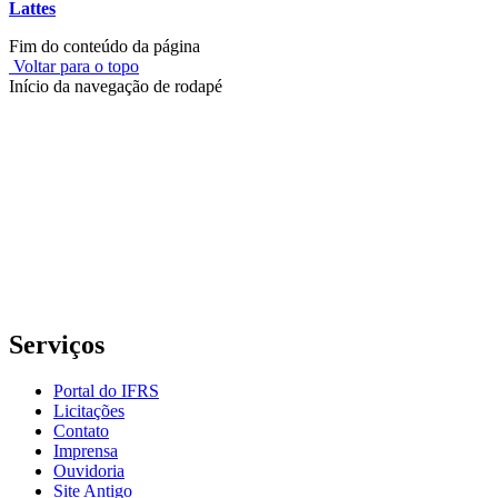
Lattes
Fim do conteúdo da página
Voltar para o topo
Início da navegação de rodapé
Instituto Federal de Educação, Ciência e Tecnologia do Rio
Grande do Sul – Campus Porto Alegre
Rua Cel. Vicente, 281 | Bairro Centro Histórico| CEP: 90.030-041 |
Porto Alegre/RS
E-mail: comunicacao@poa.ifrs.edu.br
Telefone: (51) 3930-6002
Serviços
Portal do IFRS
Licitações
Contato
Imprensa
Ouvidoria
Site Antigo