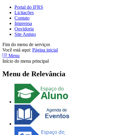
Portal do IFRS
Licitações
Contato
Imprensa
Ouvidoria
Site Antigo
Fim do menu de serviços
Você está aqui:
Página inicial
Menu
Início do menu principal
Menu de Relevância