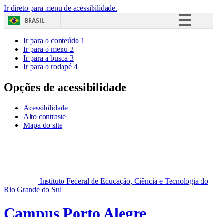
Ir direto para menu de acessibilidade.
BRASIL
Simplifique!
Ir para o conteúdo
1
Ir para o menu
2
Comunica BR
Ir para a busca
3
Ir para o rodapé
4
Participe
Acesso à informação
Opções de acessibilidade
Legislação
Acessibilidade
Canais
Alto contraste
Mapa do site
Instituto Federal de Educação, Ciência e Tecnologia do
Rio Grande do Sul
Campus Porto Alegre