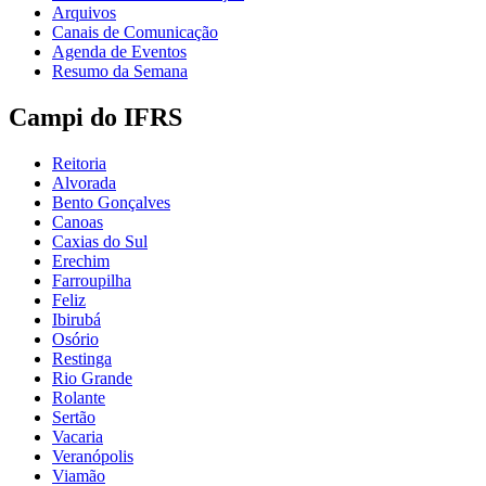
Arquivos
Canais de Comunicação
Agenda de Eventos
Resumo da Semana
Campi do IFRS
Reitoria
Alvorada
Bento Gonçalves
Canoas
Caxias do Sul
Erechim
Farroupilha
Feliz
Ibirubá
Osório
Restinga
Rio Grande
Rolante
Sertão
Vacaria
Veranópolis
Viamão