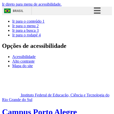
Ir direto para menu de acessibilidade.
BRASIL
Simplifique!
Ir para o conteúdo
1
Ir para o menu
2
Comunica BR
Ir para a busca
3
Ir para o rodapé
4
Participe
Acesso à informação
Opções de acessibilidade
Legislação
Acessibilidade
Canais
Alto contraste
Mapa do site
Instituto Federal de Educação, Ciência e Tecnologia do
Rio Grande do Sul
Campus Porto Alegre