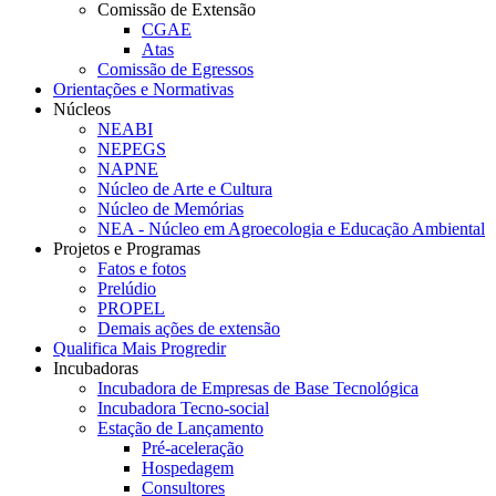
Comissão de Extensão
CGAE
Atas
Comissão de Egressos
Orientações e Normativas
Núcleos
NEABI
NEPEGS
NAPNE
Núcleo de Arte e Cultura
Núcleo de Memórias
NEA - Núcleo em Agroecologia e Educação Ambiental
Projetos e Programas
Fatos e fotos
Prelúdio
PROPEL
Demais ações de extensão
Qualifica Mais Progredir
Incubadoras
Incubadora de Empresas de Base Tecnológica
Incubadora Tecno-social
Estação de Lançamento
Pré-aceleração
Hospedagem
Consultores