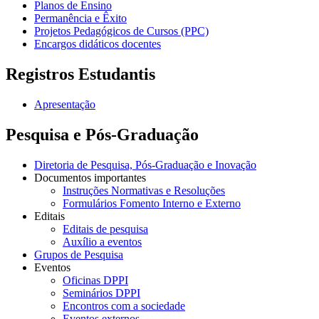
Planos de Ensino
Permanência e Êxito
Projetos Pedagógicos de Cursos (PPC)
Encargos didáticos docentes
Registros Estudantis
Apresentação
Pesquisa e Pós-Graduação
Diretoria de Pesquisa, Pós-Graduação e Inovação
Documentos importantes
Instruções Normativas e Resoluções
Formulários Fomento Interno e Externo
Editais
Editais de pesquisa
Auxílio a eventos
Grupos de Pesquisa
Eventos
Oficinas DPPI
Seminários DPPI
Encontros com a sociedade
Eventos externos