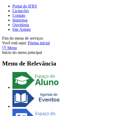
Portal do IFRS
Licitações
Contato
Imprensa
Ouvidoria
Site Antigo
Fim do menu de serviços
Você está aqui:
Página inicial
Menu
Início do menu principal
Menu de Relevância