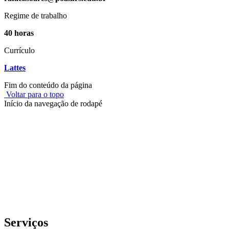
Regime de trabalho
40 horas
Currículo
Lattes
Fim do conteúdo da página
Voltar para o topo
Início da navegação de rodapé
Instituto Federal de Educação, Ciência e Tecnologia do Rio
Grande do Sul – Campus Porto Alegre
Rua Cel. Vicente, 281 | Bairro Centro Histórico| CEP: 90.030-041 |
Porto Alegre/RS
E-mail: comunicacao@poa.ifrs.edu.br
Telefone: (51) 3930-6002
Serviços