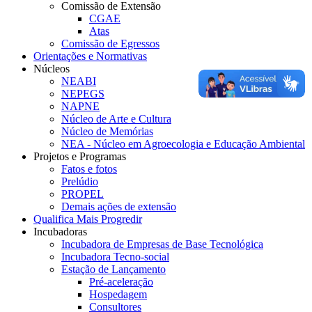
Comissão de Extensão
CGAE
Atas
Comissão de Egressos
Orientações e Normativas
Núcleos
NEABI
NEPEGS
NAPNE
Núcleo de Arte e Cultura
Núcleo de Memórias
NEA - Núcleo em Agroecologia e Educação Ambiental
Projetos e Programas
Fatos e fotos
Prelúdio
PROPEL
Demais ações de extensão
Qualifica Mais Progredir
Incubadoras
Incubadora de Empresas de Base Tecnológica
Incubadora Tecno-social
Estação de Lançamento
Pré-aceleração
Hospedagem
Consultores