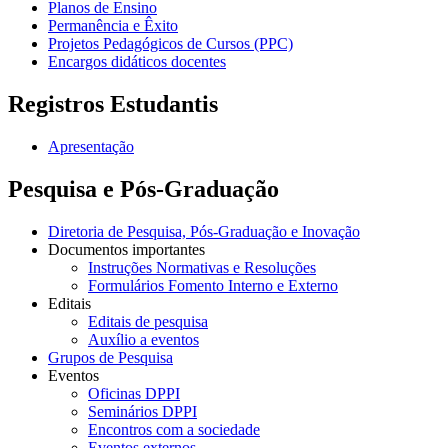
Planos de Ensino
Permanência e Êxito
Projetos Pedagógicos de Cursos (PPC)
Encargos didáticos docentes
Registros Estudantis
Apresentação
Pesquisa e Pós-Graduação
Diretoria de Pesquisa, Pós-Graduação e Inovação
Documentos importantes
Instruções Normativas e Resoluções
Formulários Fomento Interno e Externo
Editais
Editais de pesquisa
Auxílio a eventos
Grupos de Pesquisa
Eventos
Oficinas DPPI
Seminários DPPI
Encontros com a sociedade
Eventos externos