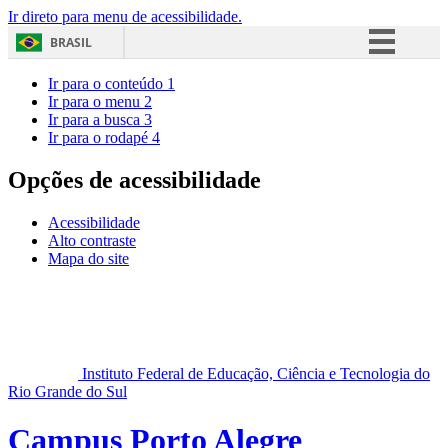
Ir direto para menu de acessibilidade.
BRASIL
Simplifique!
Ir para o conteúdo
1
Ir para o menu
2
Comunica BR
Ir para a busca
3
Ir para o rodapé
4
Participe
Acesso à informação
Opções de acessibilidade
Legislação
Acessibilidade
Canais
Alto contraste
Mapa do site
Instituto Federal de Educação, Ciência e Tecnologia do
Rio Grande do Sul
Campus Porto Alegre