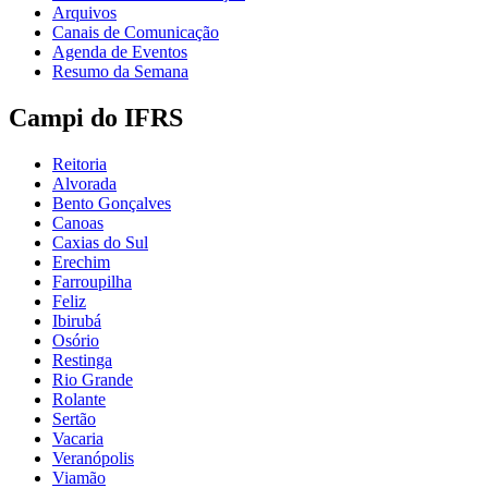
Arquivos
Canais de Comunicação
Agenda de Eventos
Resumo da Semana
Campi do IFRS
Reitoria
Alvorada
Bento Gonçalves
Canoas
Caxias do Sul
Erechim
Farroupilha
Feliz
Ibirubá
Osório
Restinga
Rio Grande
Rolante
Sertão
Vacaria
Veranópolis
Viamão