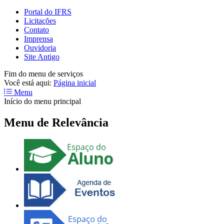
Portal do IFRS
Licitações
Contato
Imprensa
Ouvidoria
Site Antigo
Fim do menu de serviços
Você está aqui:
Página inicial
Menu
Início do menu principal
Menu de Relevância