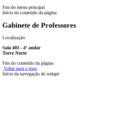
Fim do menu principal
Início do conteúdo da página
Gabinete de Professores
Localização
Sala 403 - 4° andar
Torre Norte
Fim do conteúdo da página
Voltar para o topo
Início da navegação de rodapé
Instituto Federal de Educação, Ciência e Tecnologia do Rio
Grande do Sul – Campus Porto Alegre
Rua Cel. Vicente, 281 | Bairro Centro Histórico| CEP: 90.030-041 |
Porto Alegre/RS
E-mail: comunicacao@poa.ifrs.edu.br
Telefone: (51) 3930-6002