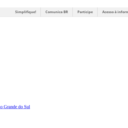
Simplifique!
Comunica BR
Participe
Acesso à infor
Rio Grande do Sul