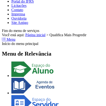
Portal do IFRS
Licitações
Contato
Imprensa
Ouvidoria
Site Antigo
Fim do menu de serviços
Você está aqui:
Página inicial
>
Qualifica Mais Progredir
Menu
Início do menu principal
Menu de Relevância