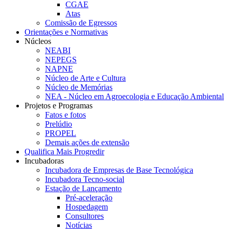
CGAE
Atas
Comissão de Egressos
Orientações e Normativas
Núcleos
NEABI
NEPEGS
NAPNE
Núcleo de Arte e Cultura
Núcleo de Memórias
NEA - Núcleo em Agroecologia e Educação Ambiental
Projetos e Programas
Fatos e fotos
Prelúdio
PROPEL
Demais ações de extensão
Qualifica Mais Progredir
Incubadoras
Incubadora de Empresas de Base Tecnológica
Incubadora Tecno-social
Estação de Lançamento
Pré-aceleração
Hospedagem
Consultores
Notícias