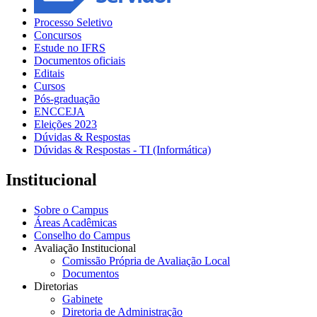
Processo Seletivo
Concursos
Estude no IFRS
Documentos oficiais
Editais
Cursos
Pós-graduação
ENCCEJA
Eleições 2023
Dúvidas & Respostas
Dúvidas & Respostas - TI (Informática)
Institucional
Sobre o Campus
Áreas Acadêmicas
Conselho do Campus
Avaliação Institucional
Comissão Própria de Avaliação Local
Documentos
Diretorias
Gabinete
Diretoria de Administração