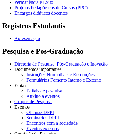
Permanência e Êxito
Projetos Pedagógicos de Cursos (PPC)
Encargos didáticos docentes
Registros Estudantis
Apresentação
Pesquisa e Pós-Graduação
Diretoria de Pesquisa, Pós-Graduação e Inovação
Documentos importantes
Instruções Normativas e Resoluções
Formulários Fomento Interno e Externo
Editais
Editais de pesquisa
Auxílio a eventos
Grupos de Pesquisa
Eventos
Oficinas DPPI
Seminários DPPI
Encontros com a sociedade
Eventos externos
Comissão da Pesquisa