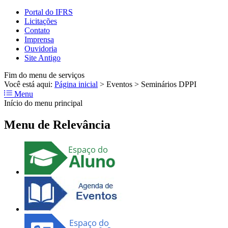
Portal do IFRS
Licitações
Contato
Imprensa
Ouvidoria
Site Antigo
Fim do menu de serviços
Você está aqui:
Página inicial
>
Eventos
>
Seminários DPPI
Menu
Início do menu principal
Menu de Relevância