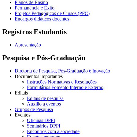
Planos de Ensino
Permanência e Êxito
Projetos Pedagógicos de Cursos (PPC)
Encargos didáticos docentes
Registros Estudantis
Apresentação
Pesquisa e Pós-Graduação
Diretoria de Pesquisa, Pós-Graduação e Inovação
Documentos importantes
Instruções Normativas e Resoluções
Formulários Fomento Interno e Externo
Editais
Editais de pesquisa
Auxílio a eventos
Grupos de Pesquisa
Eventos
Oficinas DPPI
Seminários DPPI
Encontros com a sociedade
Eventos externos