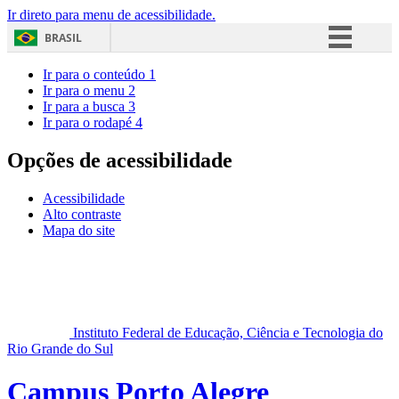
Ir direto para menu de acessibilidade.
BRASIL
Simplifique!
Ir para o conteúdo
1
Ir para o menu
2
Comunica BR
Ir para a busca
3
Ir para o rodapé
4
Participe
Acesso à informação
Opções de acessibilidade
Legislação
Acessibilidade
Canais
Alto contraste
Mapa do site
Instituto Federal de Educação, Ciência e Tecnologia do
Rio Grande do Sul
Campus Porto Alegre