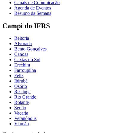
Canais de Comunicação
Agenda de Eventos
Resumo da Semana
Campi do IFRS
Reitoria
Alvorada
Bento Gonçalves
Canoas
Caxias do Sul
Erechim
Farroupilha
Feliz
Ibirubá
Osório
Restinga
Rio Grande
Rolante
Sertão
Vacaria
Veranópolis
Viamão