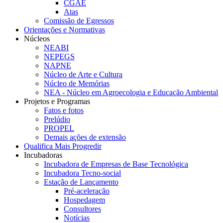
CGAE
Atas
Comissão de Egressos
Orientações e Normativas
Núcleos
NEABI
NEPEGS
NAPNE
Núcleo de Arte e Cultura
Núcleo de Memórias
NEA - Núcleo em Agroecologia e Educação Ambiental
Projetos e Programas
Fatos e fotos
Prelúdio
PROPEL
Demais ações de extensão
Qualifica Mais Progredir
Incubadoras
Incubadora de Empresas de Base Tecnológica
Incubadora Tecno-social
Estação de Lançamento
Pré-aceleração
Hospedagem
Consultores
Notícias