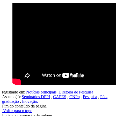
registrado em:
Notícias principais
,
Diretoria de Pesquisa
Assunto(s):
Seminários DPPI
,
CAPES
,
CNPq
,
Pesquisa
,
Pós-
graduação
,
Inovação.
Fim do conteúdo da página
Voltar para o topo
Início da navegação de rodapé