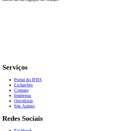
Instituto Federal de Educação, Ciência e Tecnologia do Rio
Grande do Sul – Campus Porto Alegre
Rua Cel. Vicente, 281 | Bairro Centro Histórico| CEP: 90.030-041 |
Porto Alegre/RS
E-mail: comunicacao@poa.ifrs.edu.br
Telefone: (51) 3930-6002
Serviços
Portal do IFRS
Licitações
Contato
Imprensa
Ouvidoria
Site Antigo
Redes Sociais
Facebook