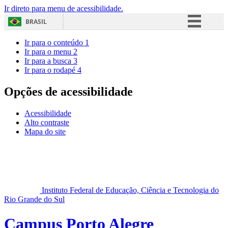
Ir direto para menu de acessibilidade.
BRASIL
Simplifique!
Ir para o conteúdo
1
Ir para o menu
2
Comunica BR
Ir para a busca
3
Ir para o rodapé
4
Participe
Acesso à informação
Opções de acessibilidade
Legislação
Acessibilidade
Canais
Alto contraste
Mapa do site
Instituto Federal de Educação, Ciência e Tecnologia do
Rio Grande do Sul
Campus Porto Alegre