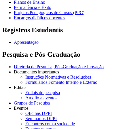
Planos de Ensino
Permanência e Êxito
Projetos Pedagógicos de Cursos (PPC)
Encargos didáticos docentes
Registros Estudantis
Apresentação
Pesquisa e Pós-Graduação
Diretoria de Pesquisa, Pós-Graduação e Inovação
Documentos importantes
Instruções Normativas e Resoluções
Formulários Fomento Interno e Externo
Editais
Editais de pesquisa
Auxílio a eventos
Grupos de Pesquisa
Eventos
Oficinas DPPI
Seminários DPPI
Encontros com a sociedade
Eventos externos