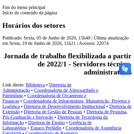
Fim do menu principal
Início do conteúdo da página
Horários dos setores
Publicado: Sexta, 05 de Junho de 2020, 15h40
|
Última atualização
em Sexta, 19 de Junho de 2026, 11h21
|
Acessos: 22074
Jornada de trabalho flexibilizada a partir
de 2022/1 - Servidores técnico-
administrativos
Link direto:
Biblioteca
•
Diretoria de
Administração
•
Coordenadoria de Almoxarifado e
Patrimônio
•
Coordenadoria de Orçamento e
Finanças
•
Coordenadoria de Infraestrutura, Manutenção, Projetos e
Logística
•
Diretoria de Desenvolvimento Institucional
•
Diretoria de
Extensão
•
Diretoria de Gestão de Pessoas
•
Diretoria de Pesquisa,
Pós-Graduação e Inovação
•
Diretoria de Tecnologia da
Informação
•
Diretoria de Ensino
•
Gerência de
Laboratórios
•
Espaço Prelúdio
•
Coordenadoria de Assistência
Estudantil
•
Coordenadoria de Registros