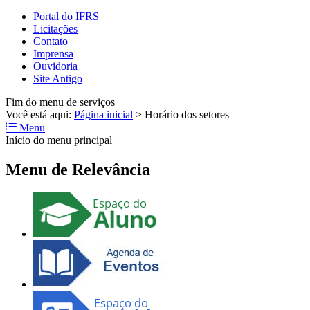
Portal do IFRS
Licitações
Contato
Imprensa
Ouvidoria
Site Antigo
Fim do menu de serviços
Você está aqui:
Página inicial
>
Horário dos setores
Menu
Início do menu principal
Menu de Relevância