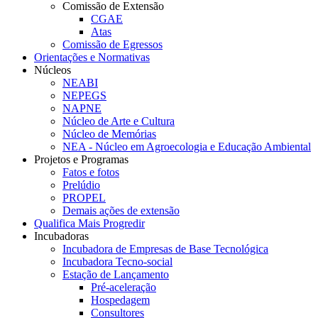
Comissão de Extensão
CGAE
Atas
Comissão de Egressos
Orientações e Normativas
Núcleos
NEABI
NEPEGS
NAPNE
Núcleo de Arte e Cultura
Núcleo de Memórias
NEA - Núcleo em Agroecologia e Educação Ambiental
Projetos e Programas
Fatos e fotos
Prelúdio
PROPEL
Demais ações de extensão
Qualifica Mais Progredir
Incubadoras
Incubadora de Empresas de Base Tecnológica
Incubadora Tecno-social
Estação de Lançamento
Pré-aceleração
Hospedagem
Consultores