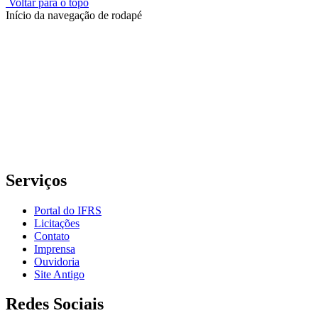
Voltar para o topo
Início da navegação de rodapé
Instituto Federal de Educação, Ciência e Tecnologia do Rio
Grande do Sul – Campus Porto Alegre
Rua Cel. Vicente, 281 | Bairro Centro Histórico| CEP: 90.030-041 |
Porto Alegre/RS
E-mail: comunicacao@poa.ifrs.edu.br
Telefone: (51) 3930-6002
Serviços
Portal do IFRS
Licitações
Contato
Imprensa
Ouvidoria
Site Antigo
Redes Sociais