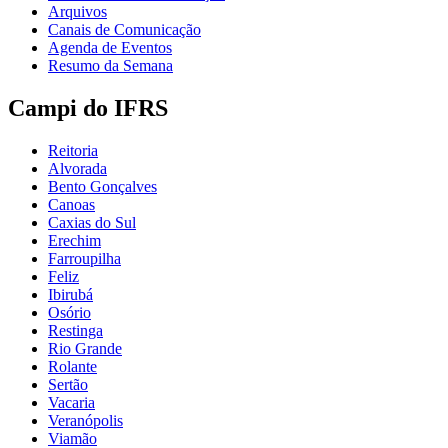
Arquivos
Canais de Comunicação
Agenda de Eventos
Resumo da Semana
Campi do IFRS
Reitoria
Alvorada
Bento Gonçalves
Canoas
Caxias do Sul
Erechim
Farroupilha
Feliz
Ibirubá
Osório
Restinga
Rio Grande
Rolante
Sertão
Vacaria
Veranópolis
Viamão