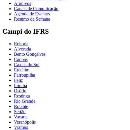
Arquivos
Canais de Comunicação
Agenda de Eventos
Resumo da Semana
Campi do IFRS
Reitoria
Alvorada
Bento Gonçalves
Canoas
Caxias do Sul
Erechim
Farroupilha
Feliz
Ibirubá
Osório
Restinga
Rio Grande
Rolante
Sertão
Vacaria
Veranópolis
Viamão