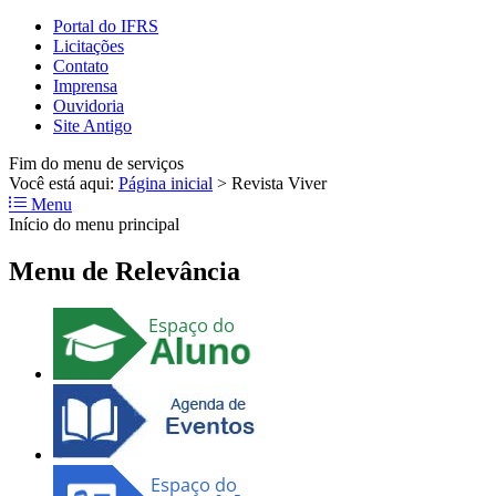
Portal do IFRS
Licitações
Contato
Imprensa
Ouvidoria
Site Antigo
Fim do menu de serviços
Você está aqui:
Página inicial
>
Revista Viver
Menu
Início do menu principal
Menu de Relevância