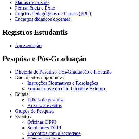
Planos de Ensino
Permanência e Êxito
Projetos Pedagógicos de Cursos (PPC)
Encargos didáticos docentes
Registros Estudantis
Apresentação
Pesquisa e Pós-Graduação
Diretoria de Pesquisa, Pós-Graduação e Inovação
Documentos importantes
Instruções Normativas e Resoluções
Formulários Fomento Interno e Externo
Editais
Editais de pesquisa
Auxílio a eventos
Grupos de Pesquisa
Eventos
Oficinas DPPI
Seminários DPPI
Encontros com a sociedade
Eventos externos