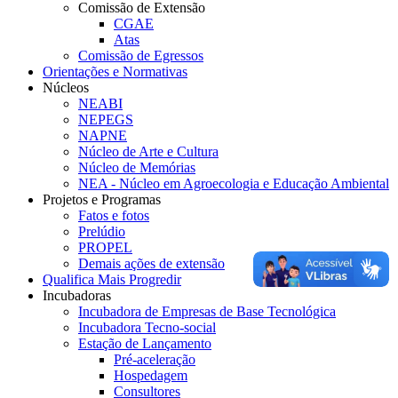
Comissão de Extensão
CGAE
Atas
Comissão de Egressos
Orientações e Normativas
Núcleos
NEABI
NEPEGS
NAPNE
Núcleo de Arte e Cultura
Núcleo de Memórias
NEA - Núcleo em Agroecologia e Educação Ambiental
Projetos e Programas
Fatos e fotos
Prelúdio
PROPEL
Demais ações de extensão
Qualifica Mais Progredir
Incubadoras
Incubadora de Empresas de Base Tecnológica
Incubadora Tecno-social
Estação de Lançamento
Pré-aceleração
Hospedagem
Consultores