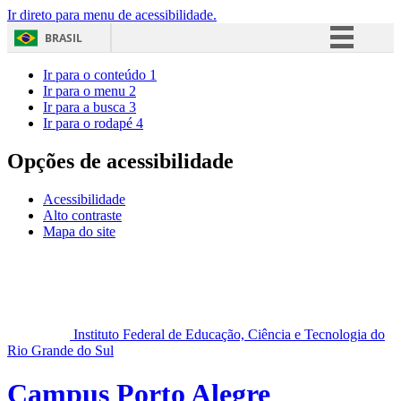
Ir direto para menu de acessibilidade.
BRASIL
Simplifique!
Ir para o conteúdo
1
Ir para o menu
2
Comunica BR
Ir para a busca
3
Ir para o rodapé
4
Participe
Acesso à informação
Opções de acessibilidade
Legislação
Acessibilidade
Canais
Alto contraste
Mapa do site
Instituto Federal de Educação, Ciência e Tecnologia do
Rio Grande do Sul
Campus Porto Alegre