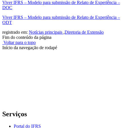
Viver IFRS – Modelo para submissão de Relato de Experiência –
DOC
Viver IFRS – Modelo para submissão de Relato de Experiência –
ODT
registrado em:
Notícias principais
,
Diretoria de Extensão
Fim do conteúdo da página
Voltar para o topo
Início da navegação de rodapé
Instituto Federal de Educação, Ciência e Tecnologia do Rio
Grande do Sul – Campus Porto Alegre
Rua Cel. Vicente, 281 | Bairro Centro Histórico| CEP: 90.030-041 |
Porto Alegre/RS
E-mail: comunicacao@poa.ifrs.edu.br
Telefone: (51) 3930-6002
Serviços
Portal do IFRS