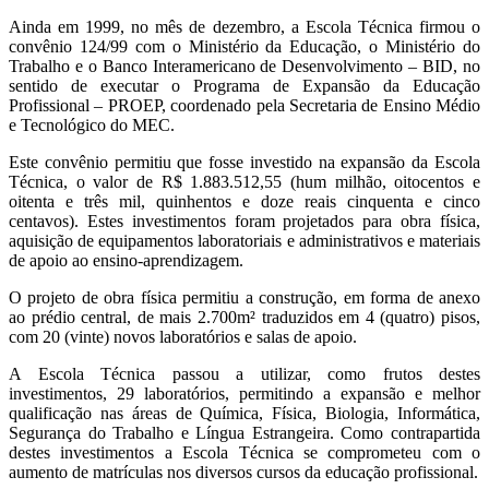
Ainda em 1999, no mês de dezembro, a Escola Técnica firmou o
convênio 124/99 com o Ministério da Educação, o Ministério do
Trabalho e o Banco Interamericano de Desenvolvimento – BID, no
sentido de executar o Programa de Expansão da Educação
Profissional – PROEP, coordenado pela Secretaria de Ensino Médio
e Tecnológico do MEC.
Este convênio permitiu que fosse investido na expansão da Escola
Técnica, o valor de R$ 1.883.512,55 (hum milhão, oitocentos e
oitenta e três mil, quinhentos e doze reais cinquenta e cinco
centavos). Estes investimentos foram projetados para obra física,
aquisição de equipamentos laboratoriais e administrativos e materiais
de apoio ao ensino-aprendizagem.
O projeto de obra física permitiu a construção, em forma de anexo
ao prédio central, de mais 2.700m² traduzidos em 4 (quatro) pisos,
com 20 (vinte) novos laboratórios e salas de apoio.
A Escola Técnica passou a utilizar, como frutos destes
investimentos, 29 laboratórios, permitindo a expansão e melhor
qualificação nas áreas de Química, Física, Biologia, Informática,
Segurança do Trabalho e Língua Estrangeira. Como contrapartida
destes investimentos a Escola Técnica se comprometeu com o
aumento de matrículas nos diversos cursos da educação profissional.