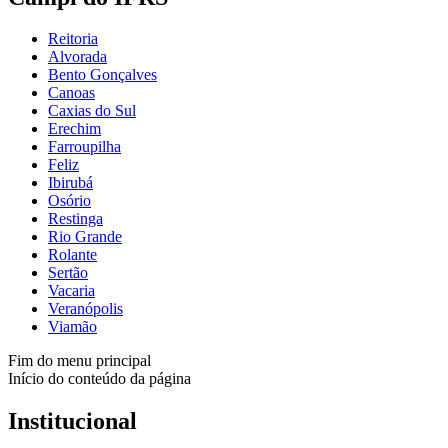
Reitoria
Alvorada
Bento Gonçalves
Canoas
Caxias do Sul
Erechim
Farroupilha
Feliz
Ibirubá
Osório
Restinga
Rio Grande
Rolante
Sertão
Vacaria
Veranópolis
Viamão
Fim do menu principal
Início do conteúdo da página
Institucional