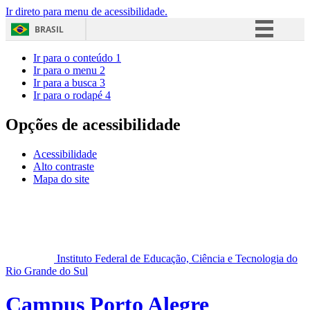
Ir direto para menu de acessibilidade.
BRASIL
Simplifique!
Ir para o conteúdo
1
Ir para o menu
2
Comunica BR
Ir para a busca
3
Ir para o rodapé
4
Participe
Acesso à informação
Opções de acessibilidade
Legislação
Acessibilidade
Canais
Alto contraste
Mapa do site
Instituto Federal de Educação, Ciência e Tecnologia do
Rio Grande do Sul
Campus Porto Alegre