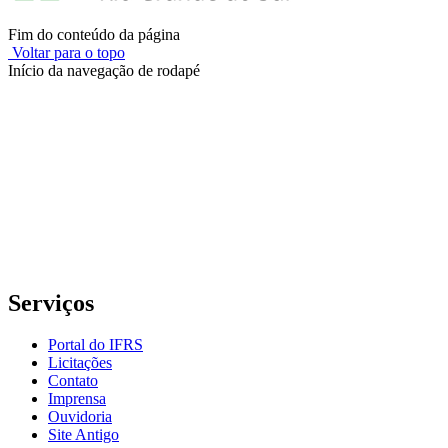
Fim do conteúdo da página
Voltar para o topo
Início da navegação de rodapé
Instituto Federal de Educação, Ciência e Tecnologia do Rio
Grande do Sul – Campus Porto Alegre
Rua Cel. Vicente, 281 | Bairro Centro Histórico| CEP: 90.030-041 |
Porto Alegre/RS
E-mail: comunicacao@poa.ifrs.edu.br
Telefone: (51) 3930-6002
Serviços
Portal do IFRS
Licitações
Contato
Imprensa
Ouvidoria
Site Antigo