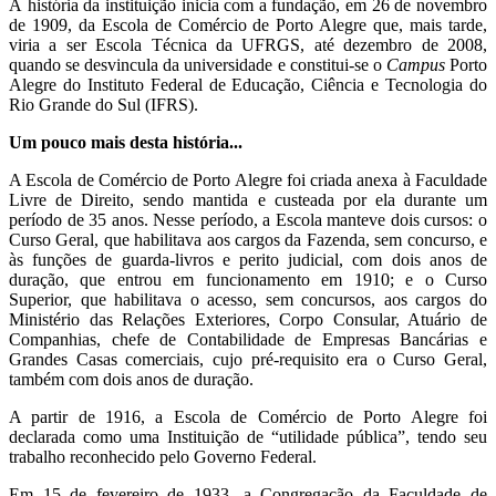
A história da instituição inicia com a fundação, em 26 de novembro
de 1909, da Escola de Comércio de Porto Alegre que, mais tarde,
viria a ser Escola Técnica da UFRGS, até dezembro de 2008,
quando se desvincula da universidade e constitui-se o
Campus
Porto
Alegre do Instituto Federal de Educação, Ciência e Tecnologia do
Rio Grande do Sul (IFRS).
Um pouco mais desta história...
A Escola de Comércio de Porto Alegre foi criada anexa à Faculdade
Livre de Direito, sendo mantida e custeada por ela durante um
período de 35 anos. Nesse período, a Escola manteve dois cursos: o
Curso Geral, que habilitava aos cargos da Fazenda, sem concurso, e
às funções de guarda-livros e perito judicial, com dois anos de
duração, que entrou em funcionamento em 1910; e o Curso
Superior, que habilitava o acesso, sem concursos, aos cargos do
Ministério das Relações Exteriores, Corpo Consular, Atuário de
Companhias, chefe de Contabilidade de Empresas Bancárias e
Grandes Casas comerciais, cujo pré-requisito era o Curso Geral,
também com dois anos de duração.
A partir de 1916, a Escola de Comércio de Porto Alegre foi
declarada como uma Instituição de “utilidade pública”, tendo seu
trabalho reconhecido pelo Governo Federal.
Em 15 de fevereiro de 1933, a Congregação da Faculdade de