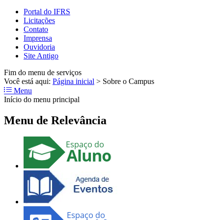
Portal do IFRS
Licitações
Contato
Imprensa
Ouvidoria
Site Antigo
Fim do menu de serviços
Você está aqui:
Página inicial
>
Sobre o Campus
Menu
Início do menu principal
Menu de Relevância