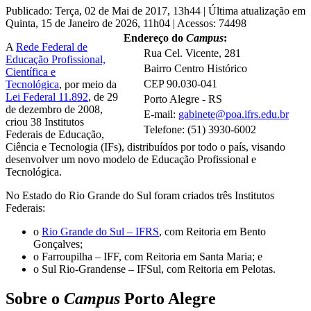
Publicado: Terça, 02 de Mai de 2017, 13h44
|
Última atualização em
Quinta, 15 de Janeiro de 2026, 11h04
|
Acessos: 74498
Endereço do
Campus
:
A
Rede Federal de
Rua Cel. Vicente, 281
Educação Profissional,
Bairro Centro Histórico
Científica e
CEP 90.030-041
Tecnológica
, por meio da
Lei Federal 11.892
, de 29
Porto Alegre - RS
de dezembro de 2008,
E-mail:
gabinete@poa.ifrs.edu.br
criou 38 Institutos
Telefone: (51) 3930-6002
Federais de Educação,
Ciência e Tecnologia (IFs), distribuídos por todo o país, visando
desenvolver um novo modelo de Educação Profissional e
Tecnológica.
No Estado do Rio Grande do Sul foram criados três Institutos
Federais:
o
Rio Grande do Sul – IFRS
, com Reitoria em Bento
Gonçalves;
o Farroupilha – IFF, com Reitoria em Santa Maria; e
o Sul Rio-Grandense – IFSul, com Reitoria em Pelotas.
Sobre o
Campus
Porto Alegre