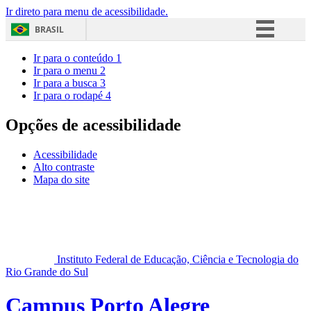
Ir direto para menu de acessibilidade.
BRASIL
Simplifique!
Ir para o conteúdo
1
Ir para o menu
2
Comunica BR
Ir para a busca
3
Ir para o rodapé
4
Participe
Acesso à informação
Opções de acessibilidade
Legislação
Acessibilidade
Canais
Alto contraste
Mapa do site
Instituto Federal de Educação, Ciência e Tecnologia do
Rio Grande do Sul
Campus Porto Alegre