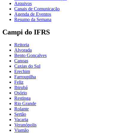
Arquivos
Canais de Comunicação
Agenda de Eventos
Resumo da Semana
Campi do IFRS
Reitoria
Alvorada
Bento Gonçalves
Canoas
Caxias do Sul
Erechim
Farroupilha
Feliz
Ibirubá
Osório
Restinga
Rio Grande
Rolante
Sertão
Vacaria
Veranópolis
Viamão