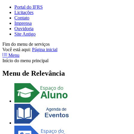
Portal do IFRS
Licitações
Contato
Imprensa
Ouvidoria
Site Antigo
Fim do menu de serviços
Você está aqui:
Página inicial
Menu
Início do menu principal
Menu de Relevância