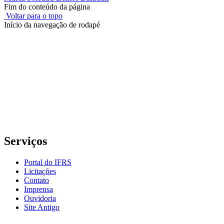
Fim do conteúdo da página
Voltar para o topo
Início da navegação de rodapé
Instituto Federal de Educação, Ciência e Tecnologia do Rio
Grande do Sul – Campus Porto Alegre
Rua Cel. Vicente, 281 | Bairro Centro Histórico| CEP: 90.030-041 |
Porto Alegre/RS
E-mail: comunicacao@poa.ifrs.edu.br
Telefone: (51) 3930-6002
Serviços
Portal do IFRS
Licitações
Contato
Imprensa
Ouvidoria
Site Antigo