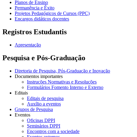
Planos de Ensino
Permanência e Êxito
Projetos Pedagógicos de Cursos (PPC)
Encargos didáticos docentes
Registros Estudantis
Apresentação
Pesquisa e Pós-Graduação
Diretoria de Pesquisa, Pós-Graduação e Inovação
Documentos importantes
Instruções Normativas e Resoluções
Formulários Fomento Interno e Externo
Editais
Editais de pesquisa
Auxílio a eventos
Grupos de Pesquisa
Eventos
Oficinas DPPI
Seminários DPPI
Encontros com a sociedade
Eventos externos