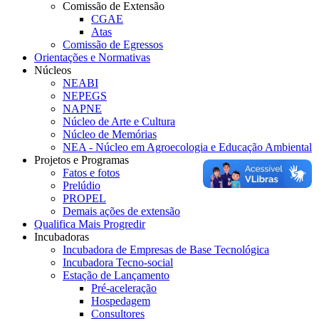
Comissão de Extensão
CGAE
Atas
Comissão de Egressos
Orientações e Normativas
Núcleos
NEABI
NEPEGS
NAPNE
Núcleo de Arte e Cultura
Núcleo de Memórias
NEA - Núcleo em Agroecologia e Educação Ambiental
Projetos e Programas
Fatos e fotos
Prelúdio
PROPEL
Demais ações de extensão
Qualifica Mais Progredir
Incubadoras
Incubadora de Empresas de Base Tecnológica
Incubadora Tecno-social
Estação de Lançamento
Pré-aceleração
Hospedagem
Consultores