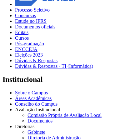
Processo Seletivo
Concursos
Estude no IFRS
Documentos oficiais
Editais
Cursos
Pós-graduação
ENCCEJA
Eleições 2023
Dúvidas & Respostas
Dúvidas & Respostas - TI (Informática)
Institucional
Sobre o Campus
Áreas Acadêmicas
Conselho do Campus
Avaliação Institucional
Comissão Própria de Avaliação Local
Documentos
Diretorias
Gabinete
Diretoria de Administração