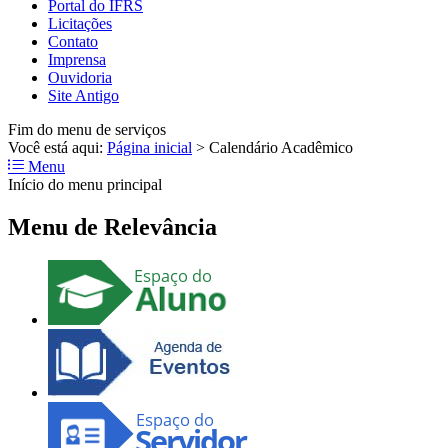
Portal do IFRS
Licitações
Contato
Imprensa
Ouvidoria
Site Antigo
Fim do menu de serviços
Você está aqui:
Página inicial
>
Calendário Acadêmico
Menu
Início do menu principal
Menu de Relevância