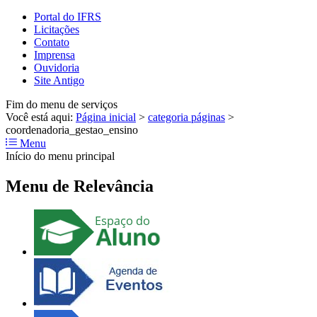
Portal do IFRS
Licitações
Contato
Imprensa
Ouvidoria
Site Antigo
Fim do menu de serviços
Você está aqui:
Página inicial
>
categoria páginas
>
coordenadoria_gestao_ensino
Menu
Início do menu principal
Menu de Relevância