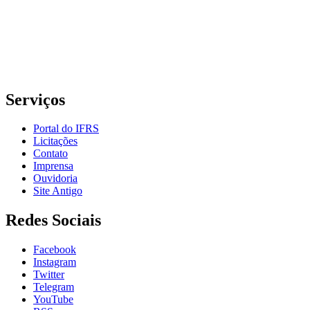
Porto Alegre/RS
E-mail: comunicacao@poa.ifrs.edu.br
Telefone: (51) 3930-6002
Serviços
Portal do IFRS
Licitações
Contato
Imprensa
Ouvidoria
Site Antigo
Redes Sociais
Facebook
Instagram
Twitter
Telegram
YouTube