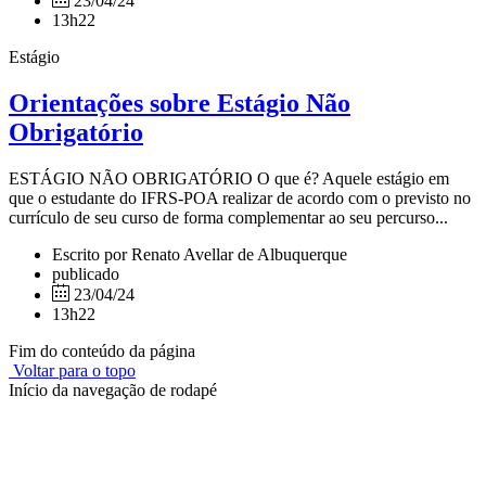
23/04/24
13h22
Estágio
Orientações sobre Estágio Não
Obrigatório
ESTÁGIO NÃO OBRIGATÓRIO O que é? Aquele estágio em
que o estudante do IFRS-POA realizar de acordo com o previsto no
currículo de seu curso de forma complementar ao seu percurso...
Escrito por Renato Avellar de Albuquerque
publicado
23/04/24
13h22
Fim do conteúdo da página
Voltar para o topo
Início da navegação de rodapé
Instituto Federal de Educação, Ciência e Tecnologia do Rio
Grande do Sul – Campus Porto Alegre
Rua Cel. Vicente, 281 | Bairro Centro Histórico| CEP: 90.030-041 |