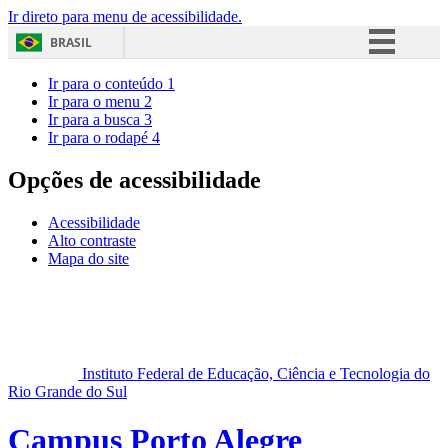
Ir direto para menu de acessibilidade.
BRASIL
Simplifique!
Ir para o conteúdo
1
Ir para o menu
2
Comunica BR
Ir para a busca
3
Ir para o rodapé
4
Participe
Acesso à informação
Opções de acessibilidade
Legislação
Acessibilidade
Canais
Alto contraste
Mapa do site
Instituto Federal de Educação, Ciência e Tecnologia do
Rio Grande do Sul
Campus Porto Alegre