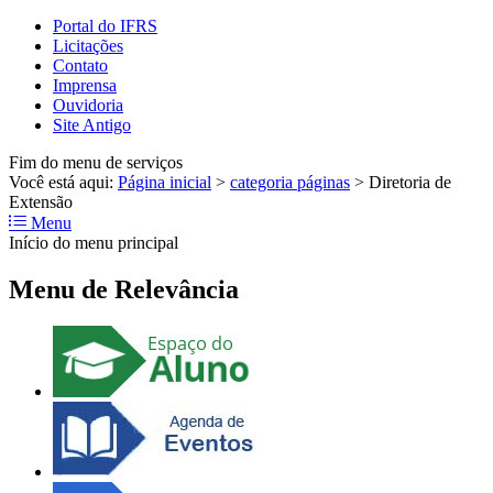
Portal do IFRS
Licitações
Contato
Imprensa
Ouvidoria
Site Antigo
Fim do menu de serviços
Você está aqui:
Página inicial
>
categoria páginas
>
Diretoria de
Extensão
Menu
Início do menu principal
Menu de Relevância