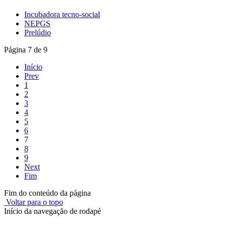
Incubadora tecno-social
NEPGS
Prelúdio
Página 7 de 9
Início
Prev
1
2
3
4
5
6
7
8
9
Next
Fim
Fim do conteúdo da página
Voltar para o topo
Início da navegação de rodapé