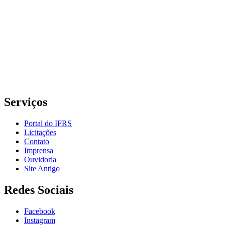
Instituto Federal de Educação, Ciência e Tecnologia do Rio
Grande do Sul – Campus Porto Alegre
Rua Cel. Vicente, 281 | Bairro Centro Histórico| CEP: 90.030-041 |
Porto Alegre/RS
E-mail: comunicacao@poa.ifrs.edu.br
Telefone: (51) 3930-6002
Serviços
Portal do IFRS
Licitações
Contato
Imprensa
Ouvidoria
Site Antigo
Redes Sociais
Facebook
Instagram