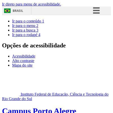
Ir direto para menu de acessibilidade.
BRASIL
Simplifique!
Ir para o conteúdo
1
Ir para o menu
2
Comunica BR
Ir para a busca
3
Ir para o rodapé
4
Participe
Acesso à informação
Opções de acessibilidade
Legislação
Acessibilidade
Canais
Alto contraste
Mapa do site
Instituto Federal de Educação, Ciência e Tecnologia do
Rio Grande do Sul
Campus Porto Alegre