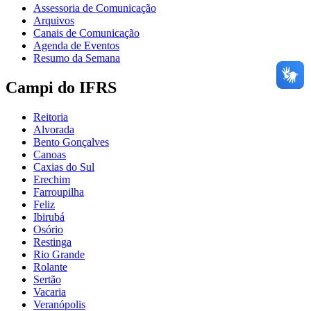
Assessoria de Comunicação
Arquivos
Canais de Comunicação
Agenda de Eventos
Resumo da Semana
Campi do IFRS
Reitoria
Alvorada
Bento Gonçalves
Canoas
Caxias do Sul
Erechim
Farroupilha
Feliz
Ibirubá
Osório
Restinga
Rio Grande
Rolante
Sertão
Vacaria
Veranópolis