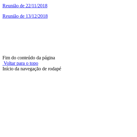
Reunião de 22/11/2018
Reunião de 13/12/2018
Fim do conteúdo da página
Voltar para o topo
Início da navegação de rodapé
Instituto Federal de Educação, Ciência e Tecnologia do Rio
Grande do Sul – Campus Porto Alegre
Rua Cel. Vicente, 281 | Bairro Centro Histórico| CEP: 90.030-041 |
Porto Alegre/RS
E-mail: comunicacao@poa.ifrs.edu.br
Telefone: (51) 3930-6002