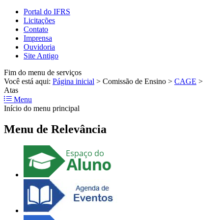
Portal do IFRS
Licitações
Contato
Imprensa
Ouvidoria
Site Antigo
Fim do menu de serviços
Você está aqui:
Página inicial
>
Comissão de Ensino
>
CAGE
>
Atas
Menu
Início do menu principal
Menu de Relevância