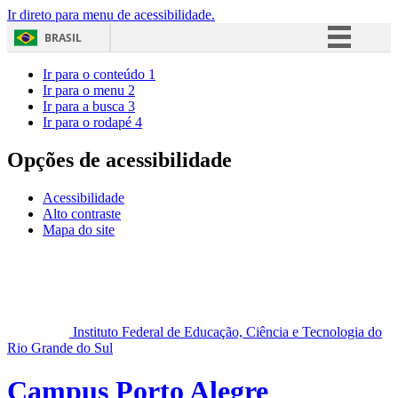
Ir direto para menu de acessibilidade.
BRASIL
Simplifique!
Ir para o conteúdo
1
Ir para o menu
2
Comunica BR
Ir para a busca
3
Ir para o rodapé
4
Participe
Acesso à informação
Opções de acessibilidade
Legislação
Acessibilidade
Canais
Alto contraste
Mapa do site
Instituto Federal de Educação, Ciência e Tecnologia do
Rio Grande do Sul
Campus Porto Alegre