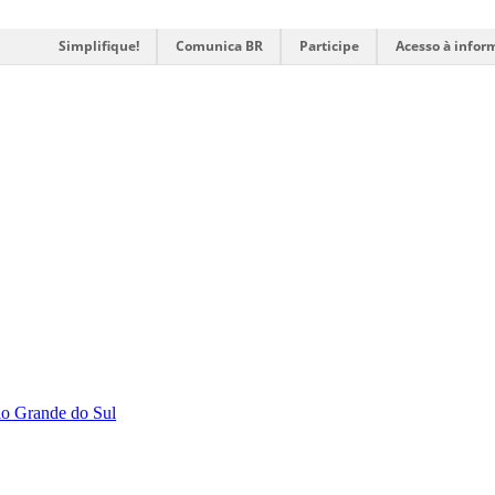
Simplifique!
Comunica BR
Participe
Acesso à infor
Rio Grande do Sul