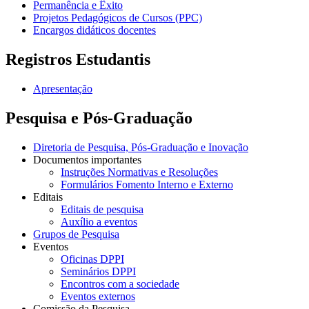
Permanência e Êxito
Projetos Pedagógicos de Cursos (PPC)
Encargos didáticos docentes
Registros Estudantis
Apresentação
Pesquisa e Pós-Graduação
Diretoria de Pesquisa, Pós-Graduação e Inovação
Documentos importantes
Instruções Normativas e Resoluções
Formulários Fomento Interno e Externo
Editais
Editais de pesquisa
Auxílio a eventos
Grupos de Pesquisa
Eventos
Oficinas DPPI
Seminários DPPI
Encontros com a sociedade
Eventos externos
Comissão da Pesquisa