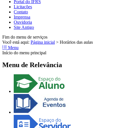
Portal do IFRS
Licitações
Contato
Imprensa
Ouvidoria
Site Antigo
Fim do menu de serviços
Você está aqui:
Página inicial
>
Horários das aulas
Menu
Início do menu principal
Menu de Relevância