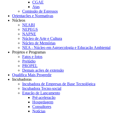
CGAE
Atas
Comissão de Egressos
Orientações e Normativas
Núcleos
NEABI
NEPEGS
NAPNE
Núcleo de Arte e Cultura
Núcleo de Memórias
NEA - Núcleo em Agroecologia e Educação Ambiental
Projetos e Programas
Fatos e fotos
Prelúdio
PROPEL
Demais ações de extensão
Qualifica Mais Progredir
Incubadoras
Incubadora de Empresas de Base Tecnológica
Incubadora Tecno-social
Estação de Lançamento
Pré-aceleração
Hospedagem
Consultores
Notícias