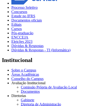
Processo Seletivo
Concursos
Estude no IFRS
Documentos oficiais
Editais
Cursos
Pós-graduação
ENCCEJA
Eleições 2023
Dúvidas & Respostas
Dúvidas & Respostas - TI (Informática)
Institucional
Sobre o Campus
Áreas Acadêmicas
Conselho do Campus
Avaliação Institucional
Comissão Própria de Avaliação Local
Documentos
Diretorias
Gabinete
Diretoria de Administração