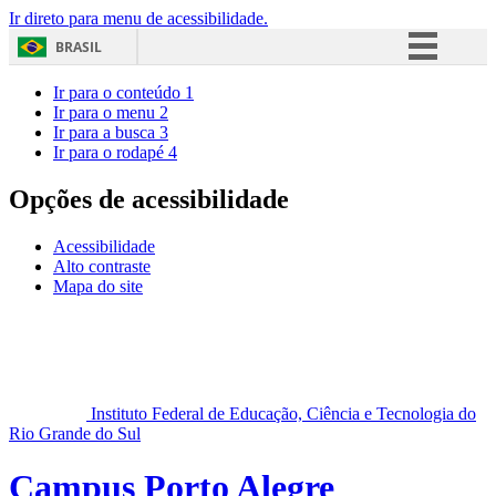
Ir direto para menu de acessibilidade.
BRASIL
Simplifique!
Ir para o conteúdo
1
Ir para o menu
2
Comunica BR
Ir para a busca
3
Ir para o rodapé
4
Participe
Acesso à informação
Opções de acessibilidade
Legislação
Acessibilidade
Canais
Alto contraste
Mapa do site
Instituto Federal de Educação, Ciência e Tecnologia do
Rio Grande do Sul
Campus Porto Alegre