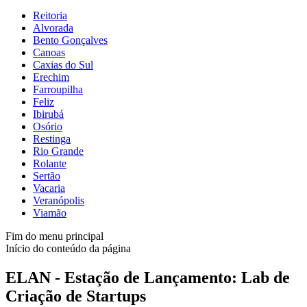
Reitoria
Alvorada
Bento Gonçalves
Canoas
Caxias do Sul
Erechim
Farroupilha
Feliz
Ibirubá
Osório
Restinga
Rio Grande
Rolante
Sertão
Vacaria
Veranópolis
Viamão
Fim do menu principal
Início do conteúdo da página
ELAN - Estação de Lançamento: Lab de
Criação de Startups