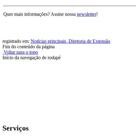
______________________________________________________
Quer mais informações? Assine nossa
newsletter
!
registrado em:
Notícias principais
,
Diretoria de Extensão
Fim do conteúdo da página
Voltar para o topo
Início da navegação de rodapé
Instituto Federal de Educação, Ciência e Tecnologia do Rio
Grande do Sul – Campus Porto Alegre
Rua Cel. Vicente, 281 | Bairro Centro Histórico| CEP: 90.030-041 |
Porto Alegre/RS
E-mail: comunicacao@poa.ifrs.edu.br
Telefone: (51) 3930-6002
Serviços