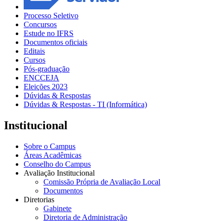
Processo Seletivo
Concursos
Estude no IFRS
Documentos oficiais
Editais
Cursos
Pós-graduação
ENCCEJA
Eleições 2023
Dúvidas & Respostas
Dúvidas & Respostas - TI (Informática)
Institucional
Sobre o Campus
Áreas Acadêmicas
Conselho do Campus
Avaliação Institucional
Comissão Própria de Avaliação Local
Documentos
Diretorias
Gabinete
Diretoria de Administração