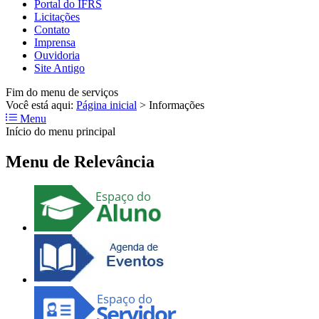
Portal do IFRS
Licitações
Contato
Imprensa
Ouvidoria
Site Antigo
Fim do menu de serviços
Você está aqui:
Página inicial
>
Informações
Menu
Início do menu principal
Menu de Relevância