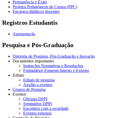
Permanência e Êxito
Projetos Pedagógicos de Cursos (PPC)
Encargos didáticos docentes
Registros Estudantis
Apresentação
Pesquisa e Pós-Graduação
Diretoria de Pesquisa, Pós-Graduação e Inovação
Documentos importantes
Instruções Normativas e Resoluções
Formulários Fomento Interno e Externo
Editais
Editais de pesquisa
Auxílio a eventos
Grupos de Pesquisa
Eventos
Oficinas DPPI
Seminários DPPI
Encontros com a sociedade
Eventos externos
Comissão da Pesquisa