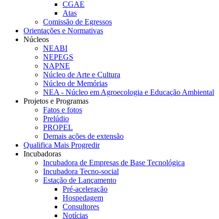
CGAE
Atas
Comissão de Egressos
Orientações e Normativas
Núcleos
NEABI
NEPEGS
NAPNE
Núcleo de Arte e Cultura
Núcleo de Memórias
NEA - Núcleo em Agroecologia e Educação Ambiental
Projetos e Programas
Fatos e fotos
Prelúdio
PROPEL
Demais ações de extensão
Qualifica Mais Progredir
Incubadoras
Incubadora de Empresas de Base Tecnológica
Incubadora Tecno-social
Estação de Lançamento
Pré-aceleração
Hospedagem
Consultores
Notícias