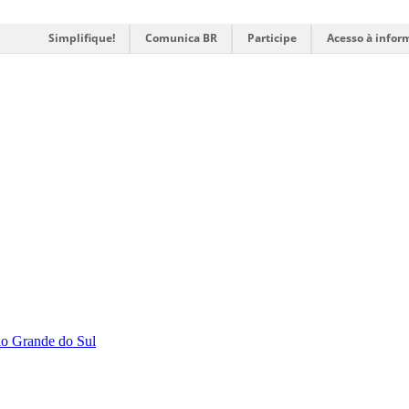
Simplifique!
Comunica BR
Participe
Acesso à infor
Rio Grande do Sul