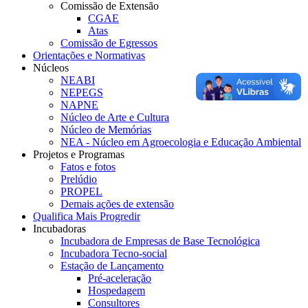
Comissão de Extensão
CGAE
Atas
Comissão de Egressos
Orientações e Normativas
Núcleos
NEABI
NEPEGS
NAPNE
Núcleo de Arte e Cultura
Núcleo de Memórias
NEA - Núcleo em Agroecologia e Educação Ambiental
Projetos e Programas
Fatos e fotos
Prelúdio
PROPEL
Demais ações de extensão
Qualifica Mais Progredir
Incubadoras
Incubadora de Empresas de Base Tecnológica
Incubadora Tecno-social
Estação de Lançamento
Pré-aceleração
Hospedagem
Consultores