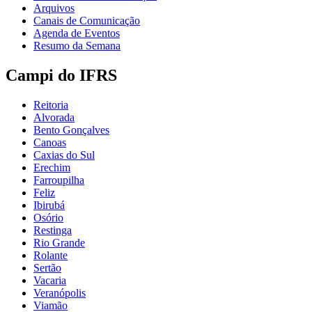
Arquivos
Canais de Comunicação
Agenda de Eventos
Resumo da Semana
Campi do IFRS
Reitoria
Alvorada
Bento Gonçalves
Canoas
Caxias do Sul
Erechim
Farroupilha
Feliz
Ibirubá
Osório
Restinga
Rio Grande
Rolante
Sertão
Vacaria
Veranópolis
Viamão