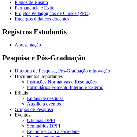
Planos de Ensino
Permanência e Êxito
Projetos Pedagógicos de Cursos (PPC)
Encargos didáticos docentes
Registros Estudantis
Apresentação
Pesquisa e Pós-Graduação
Diretoria de Pesquisa, Pós-Graduação e Inovação
Documentos importantes
Instruções Normativas e Resoluções
Formulários Fomento Interno e Externo
Editais
Editais de pesquisa
Auxílio a eventos
Grupos de Pesquisa
Eventos
Oficinas DPPI
Seminários DPPI
Encontros com a sociedade
Eventos externos