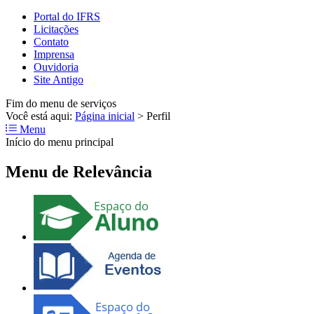
Portal do IFRS
Licitações
Contato
Imprensa
Ouvidoria
Site Antigo
Fim do menu de serviços
Você está aqui:
Página inicial
>
Perfil
Menu
Início do menu principal
Menu de Relevância