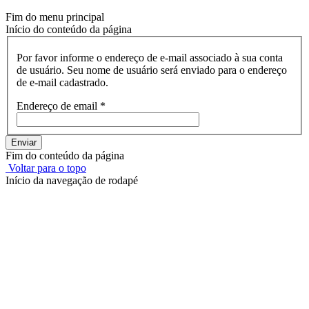
Fim do menu principal
Início do conteúdo da página
Por favor informe o endereço de e-mail associado à sua conta
de usuário. Seu nome de usuário será enviado para o endereço
de e-mail cadastrado.
Endereço de email
*
Enviar
Fim do conteúdo da página
Voltar para o topo
Início da navegação de rodapé
Instituto Federal de Educação, Ciência e Tecnologia do Rio
Grande do Sul – Campus Porto Alegre
Rua Cel. Vicente, 281 | Bairro Centro Histórico| CEP: 90.030-041 |
Porto Alegre/RS
E-mail: comunicacao@poa.ifrs.edu.br
Telefone: (51) 3930-6002