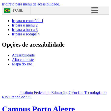
Ir direto para menu de acessibilidade.
BRASIL
Simplifique!
Ir para o conteúdo
1
Ir para o menu
2
Comunica BR
Ir para a busca
3
Ir para o rodapé
4
Participe
Acesso à informação
Opções de acessibilidade
Legislação
Acessibilidade
Canais
Alto contraste
Mapa do site
Instituto Federal de Educação, Ciência e Tecnologia do
Rio Grande do Sul
Campus Porto Alegre