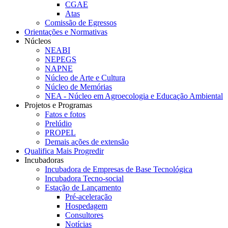
CGAE
Atas
Comissão de Egressos
Orientações e Normativas
Núcleos
NEABI
NEPEGS
NAPNE
Núcleo de Arte e Cultura
Núcleo de Memórias
NEA - Núcleo em Agroecologia e Educação Ambiental
Projetos e Programas
Fatos e fotos
Prelúdio
PROPEL
Demais ações de extensão
Qualifica Mais Progredir
Incubadoras
Incubadora de Empresas de Base Tecnológica
Incubadora Tecno-social
Estação de Lançamento
Pré-aceleração
Hospedagem
Consultores
Notícias