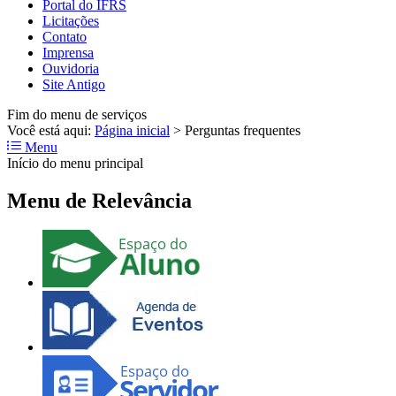
Portal do IFRS
Licitações
Contato
Imprensa
Ouvidoria
Site Antigo
Fim do menu de serviços
Você está aqui:
Página inicial
>
Perguntas frequentes
Menu
Início do menu principal
Menu de Relevância