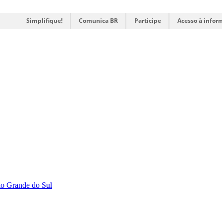
Simplifique!
Comunica BR
Participe
Acesso à infor
Rio Grande do Sul