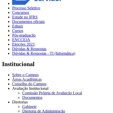
Processo Seletivo
Concursos
Estude no IFRS
Documentos oficiais
Editais
Cursos
Pós-graduação
ENCCEJA
Eleições 2023
Dúvidas & Respostas
Dúvidas & Respostas - TI (Informática)
Institucional
Sobre o Campus
Áreas Acadêmicas
Conselho do Campus
Avaliação Institucional
Comissão Própria de Avaliação Local
Documentos
Diretorias
Gabinete
Diretoria de Administração