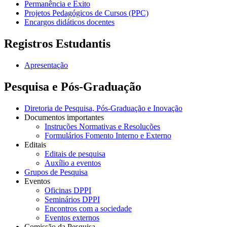
Permanência e Êxito
Projetos Pedagógicos de Cursos (PPC)
Encargos didáticos docentes
Registros Estudantis
Apresentação
Pesquisa e Pós-Graduação
Diretoria de Pesquisa, Pós-Graduação e Inovação
Documentos importantes
Instruções Normativas e Resoluções
Formulários Fomento Interno e Externo
Editais
Editais de pesquisa
Auxílio a eventos
Grupos de Pesquisa
Eventos
Oficinas DPPI
Seminários DPPI
Encontros com a sociedade
Eventos externos
Comissão da Pesquisa