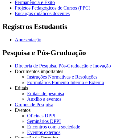
Permanência e Êxito
Projetos Pedagógicos de Cursos (PPC)
Encargos didáticos docentes
Registros Estudantis
Apresentação
Pesquisa e Pós-Graduação
Diretoria de Pesquisa, Pós-Graduação e Inovação
Documentos importantes
Instruções Normativas e Resoluções
Formulários Fomento Interno e Externo
Editais
Editais de pesquisa
Auxílio a eventos
Grupos de Pesquisa
Eventos
Oficinas DPPI
Seminários DPPI
Encontros com a sociedade
Eventos externos
Comissão da Pesquisa