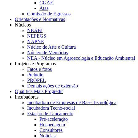
CGAE
Atas
Comissão de Egressos
Orientações e Normativas
Núcleos
NEABI
NEPEGS
NAPNE
Núcleo de Arte e Cultura
Núcleo de Memórias
NEA - Núcleo em Agroecologia e Educação Ambiental
Projetos e Programas
Fatos e fotos
Prelúdio
PROPEL
Demais ações de extensão
Qualifica Mais Progredir
Incubadoras
Incubadora de Empresas de Base Tecnológica
Incubadora Tecno-social
Estação de Lançamento
Pré-aceleração
Hospedagem
Consultores
Notícias