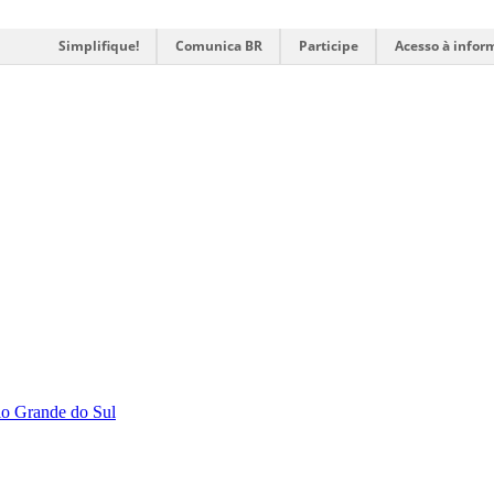
Simplifique!
Comunica BR
Participe
Acesso à infor
Rio Grande do Sul