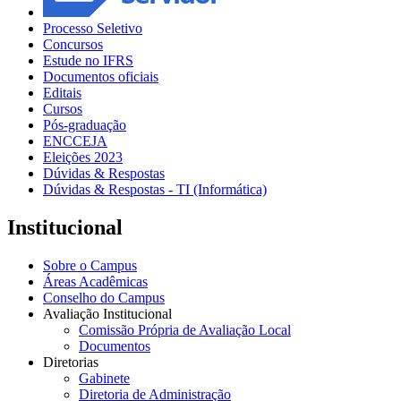
Processo Seletivo
Concursos
Estude no IFRS
Documentos oficiais
Editais
Cursos
Pós-graduação
ENCCEJA
Eleições 2023
Dúvidas & Respostas
Dúvidas & Respostas - TI (Informática)
Institucional
Sobre o Campus
Áreas Acadêmicas
Conselho do Campus
Avaliação Institucional
Comissão Própria de Avaliação Local
Documentos
Diretorias
Gabinete
Diretoria de Administração