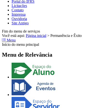
Portal do IFRS
Licitações
Contato
Imprensa
Ouvidoria
Site Antigo
Fim do menu de serviços
Você está aqui:
Página inicial
>
Permanência e Êxito
Menu
Início do menu principal
Menu de Relevância