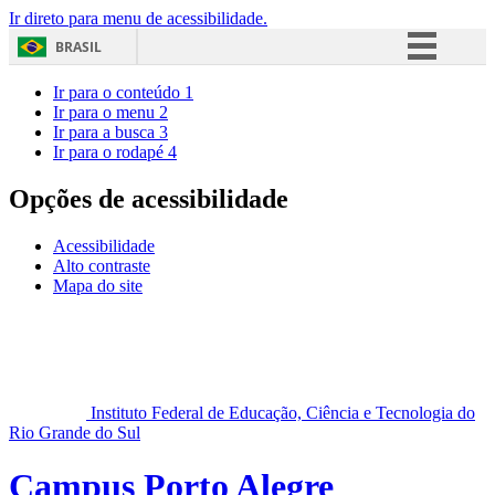
Ir direto para menu de acessibilidade.
BRASIL
Simplifique!
Ir para o conteúdo
1
Ir para o menu
2
Comunica BR
Ir para a busca
3
Ir para o rodapé
4
Participe
Acesso à informação
Opções de acessibilidade
Legislação
Acessibilidade
Canais
Alto contraste
Mapa do site
Instituto Federal de Educação, Ciência e Tecnologia do
Rio Grande do Sul
Campus Porto Alegre