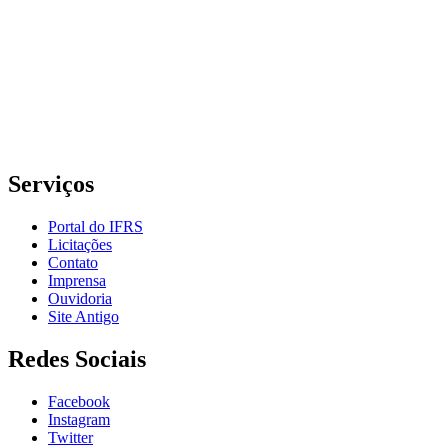
Grande do Sul – Campus Porto Alegre
Rua Cel. Vicente, 281 | Bairro Centro Histórico| CEP: 90.030-041 |
Porto Alegre/RS
E-mail: comunicacao@poa.ifrs.edu.br
Telefone: (51) 3930-6002
Serviços
Portal do IFRS
Licitações
Contato
Imprensa
Ouvidoria
Site Antigo
Redes Sociais
Facebook
Instagram
Twitter