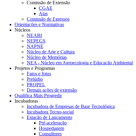
Comissão de Extensão
CGAE
Atas
Comissão de Egressos
Orientações e Normativas
Núcleos
NEABI
NEPEGS
NAPNE
Núcleo de Arte e Cultura
Núcleo de Memórias
NEA - Núcleo em Agroecologia e Educação Ambiental
Projetos e Programas
Fatos e fotos
Prelúdio
PROPEL
Demais ações de extensão
Qualifica Mais Progredir
Incubadoras
Incubadora de Empresas de Base Tecnológica
Incubadora Tecno-social
Estação de Lançamento
Pré-aceleração
Hospedagem
Consultores