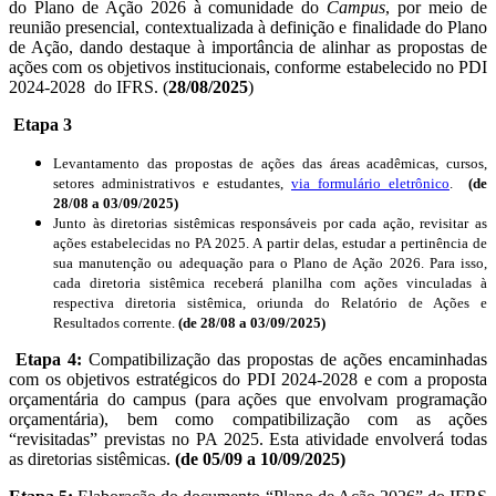
do Plano de Ação 2026 à comunidade do
Campus
, por meio de
reunião presencial, contextualizada à definição e finalidade do Plano
de Ação, dando destaque à importância de alinhar as propostas de
ações com os objetivos institucionais, conforme estabelecido no PDI
2024-2028 do IFRS.
(
28/08/2025
)
Etapa 3
Levantamento das propostas de ações das áreas acadêmicas, cursos,
setores administrativos e estudantes,
via formulário eletrônico
.
(
de
28/08 a 03/09/2025)
Junto às diretorias sistêmicas responsáveis por cada ação, revisitar as
ações estabelecidas no PA 2025. A partir delas, estudar a pertinência de
sua manutenção ou adequação para o Plano de Ação 2026. Para isso,
cada diretoria sistêmica receberá planilha com ações vinculadas à
respectiva diretoria sistêmica, oriunda do Relatório de Ações e
Resultados corrente.
(de 28/08 a 03/09/2025
)
Etapa 4:
Compatibilização das propostas de ações encaminhadas
com os objetivos estratégicos do PDI 2024-2028 e com a proposta
orçamentária do campus (para ações que envolvam programação
orçamentária), bem como compatibilização com as ações
“revisitadas” previstas no PA 2025. Esta atividade envolverá todas
as diretorias sistêmicas.
(
de 05/09 a 10/09/2025
)