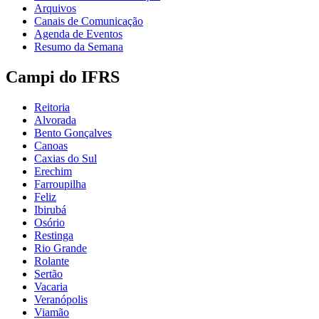
Arquivos
Canais de Comunicação
Agenda de Eventos
Resumo da Semana
Campi do IFRS
Reitoria
Alvorada
Bento Gonçalves
Canoas
Caxias do Sul
Erechim
Farroupilha
Feliz
Ibirubá
Osório
Restinga
Rio Grande
Rolante
Sertão
Vacaria
Veranópolis
Viamão