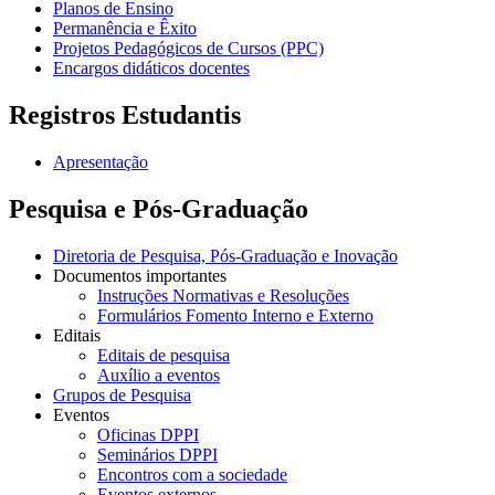
Planos de Ensino
Permanência e Êxito
Projetos Pedagógicos de Cursos (PPC)
Encargos didáticos docentes
Registros Estudantis
Apresentação
Pesquisa e Pós-Graduação
Diretoria de Pesquisa, Pós-Graduação e Inovação
Documentos importantes
Instruções Normativas e Resoluções
Formulários Fomento Interno e Externo
Editais
Editais de pesquisa
Auxílio a eventos
Grupos de Pesquisa
Eventos
Oficinas DPPI
Seminários DPPI
Encontros com a sociedade
Eventos externos