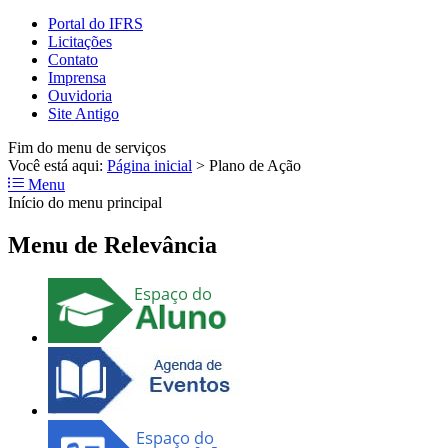
Portal do IFRS
Licitações
Contato
Imprensa
Ouvidoria
Site Antigo
Fim do menu de serviços
Você está aqui:
Página inicial
>
Plano de Ação
Menu
Início do menu principal
Menu de Relevância