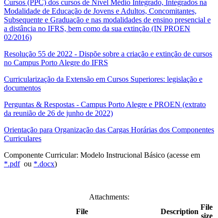
Cursos (PPC) dos cursos de Nível Médio Integrado, Integrados na
Modalidade de Educação de Jovens e Adultos, Concomitantes,
Subsequente e Graduação e nas modalidades de ensino presencial e
a distância no IFRS, bem como da sua extinção (IN PROEN
02/2016)
Resolução 55 de 2022 - Dispõe sobre a criação e extinção de cursos
no Campus Porto Alegre do IFRS
Curricularização da Extensão em Cursos Superiores: legislação e
documentos
Perguntas & Respostas - Campus Porto Alegre e PROEN (extrato
da reunião de 26 de junho de 2022)
Orientação para Organização das Cargas Horárias dos Componentes
Curriculares
Componente Curricular: Modelo Instrucional Básico (acesse em
*.pdf
ou
*.docx
)
Attachments:
File
File
Description
size