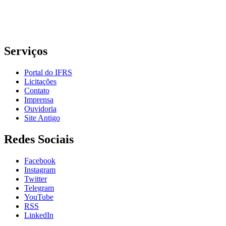
E-mail: comunicacao@poa.ifrs.edu.br
Telefone: (51) 3930-6002
Serviços
Portal do IFRS
Licitações
Contato
Imprensa
Ouvidoria
Site Antigo
Redes Sociais
Facebook
Instagram
Twitter
Telegram
YouTube
RSS
LinkedIn