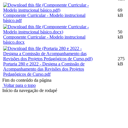
69
Componente Curricular - Modelo instrucional
kB
básico.pdf
50
Componente Curricular - Modelo instrucional
kB
básico.docx
275
Portaria 280 e 2022 - Designa a Comissão de
kB
Acompanhamento das Revisões dos Projetos
Pedagógicos de Curso.pdf
Fim do conteúdo da página
Voltar para o topo
Início da navegação de rodapé
Instituto Federal de Educação, Ciência e Tecnologia do Rio
Grande do Sul – Campus Porto Alegre
Rua Cel. Vicente, 281 | Bairro Centro Histórico| CEP: 90.030-041 |
Porto Alegre/RS