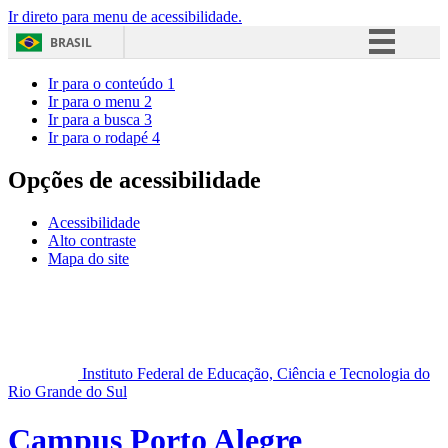
Ir direto para menu de acessibilidade.
BRASIL
Simplifique!
Ir para o conteúdo
1
Ir para o menu
2
Comunica BR
Ir para a busca
3
Ir para o rodapé
4
Participe
Acesso à informação
Opções de acessibilidade
Legislação
Acessibilidade
Canais
Alto contraste
Mapa do site
Instituto Federal de Educação, Ciência e Tecnologia do
Rio Grande do Sul
Campus Porto Alegre