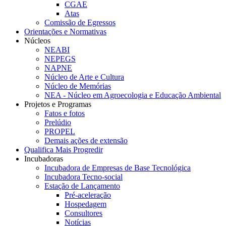
CGAE
Atas
Comissão de Egressos
Orientações e Normativas
Núcleos
NEABI
NEPEGS
NAPNE
Núcleo de Arte e Cultura
Núcleo de Memórias
NEA - Núcleo em Agroecologia e Educação Ambiental
Projetos e Programas
Fatos e fotos
Prelúdio
PROPEL
Demais ações de extensão
Qualifica Mais Progredir
Incubadoras
Incubadora de Empresas de Base Tecnológica
Incubadora Tecno-social
Estação de Lançamento
Pré-aceleração
Hospedagem
Consultores
Notícias