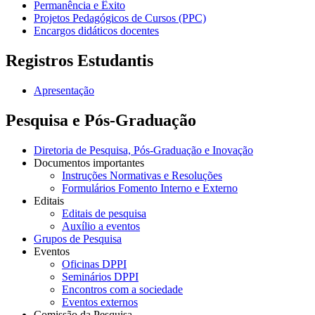
Permanência e Êxito
Projetos Pedagógicos de Cursos (PPC)
Encargos didáticos docentes
Registros Estudantis
Apresentação
Pesquisa e Pós-Graduação
Diretoria de Pesquisa, Pós-Graduação e Inovação
Documentos importantes
Instruções Normativas e Resoluções
Formulários Fomento Interno e Externo
Editais
Editais de pesquisa
Auxílio a eventos
Grupos de Pesquisa
Eventos
Oficinas DPPI
Seminários DPPI
Encontros com a sociedade
Eventos externos
Comissão da Pesquisa