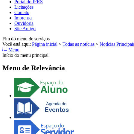
Portal do IFRS
Licitações
Contato
Imprensa
Ouvidoria
Site Antigo
Fim do menu de serviços
Você está aqui:
Página inicial
>
Todas as notícias
>
Notícias Principai
Menu
Início do menu principal
Menu de Relevância