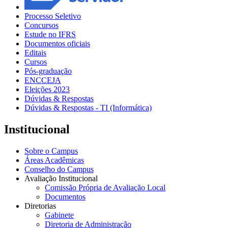
Processo Seletivo
Concursos
Estude no IFRS
Documentos oficiais
Editais
Cursos
Pós-graduação
ENCCEJA
Eleições 2023
Dúvidas & Respostas
Dúvidas & Respostas - TI (Informática)
Institucional
Sobre o Campus
Áreas Acadêmicas
Conselho do Campus
Avaliação Institucional
Comissão Própria de Avaliação Local
Documentos
Diretorias
Gabinete
Diretoria de Administração