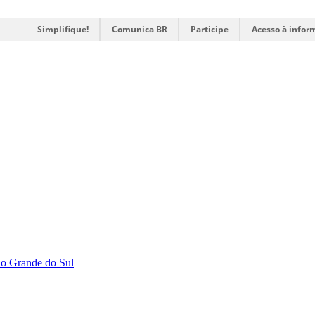
Simplifique!
Comunica BR
Participe
Acesso à infor
Rio Grande do Sul