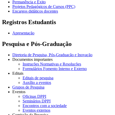
Permanência e Êxito
Projetos Pedagógicos de Cursos (PPC)
Encargos didáticos docentes
Registros Estudantis
Apresentação
Pesquisa e Pós-Graduação
Diretoria de Pesquisa, Pós-Graduação e Inovação
Documentos importantes
Instruções Normativas e Resoluções
Formulários Fomento Interno e Externo
Editais
Editais de pesquisa
Auxílio a eventos
Grupos de Pesquisa
Eventos
Oficinas DPPI
Seminários DPPI
Encontros com a sociedade
Eventos externos
Comissão da Pesquisa