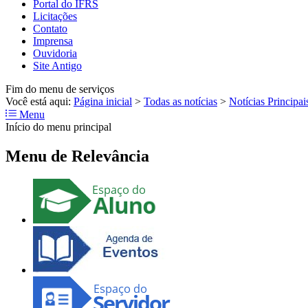
Portal do IFRS
Licitações
Contato
Imprensa
Ouvidoria
Site Antigo
Fim do menu de serviços
Você está aqui:
Página inicial
>
Todas as notícias
>
Notícias Principai
Menu
Início do menu principal
Menu de Relevância