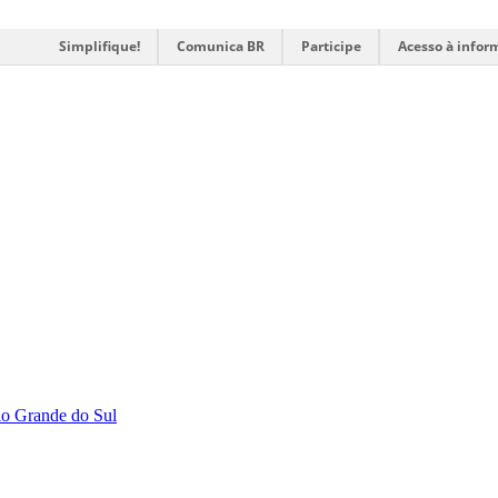
Simplifique!
Comunica BR
Participe
Acesso à infor
Rio Grande do Sul