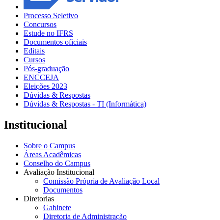
Processo Seletivo
Concursos
Estude no IFRS
Documentos oficiais
Editais
Cursos
Pós-graduação
ENCCEJA
Eleições 2023
Dúvidas & Respostas
Dúvidas & Respostas - TI (Informática)
Institucional
Sobre o Campus
Áreas Acadêmicas
Conselho do Campus
Avaliação Institucional
Comissão Própria de Avaliação Local
Documentos
Diretorias
Gabinete
Diretoria de Administração