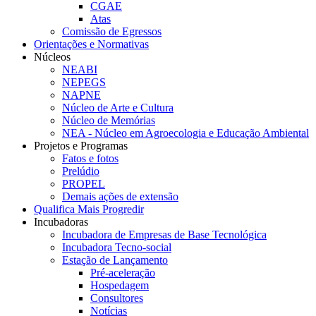
CGAE
Atas
Comissão de Egressos
Orientações e Normativas
Núcleos
NEABI
NEPEGS
NAPNE
Núcleo de Arte e Cultura
Núcleo de Memórias
NEA - Núcleo em Agroecologia e Educação Ambiental
Projetos e Programas
Fatos e fotos
Prelúdio
PROPEL
Demais ações de extensão
Qualifica Mais Progredir
Incubadoras
Incubadora de Empresas de Base Tecnológica
Incubadora Tecno-social
Estação de Lançamento
Pré-aceleração
Hospedagem
Consultores
Notícias