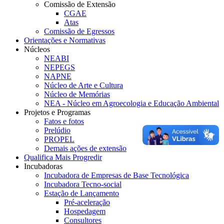
Comissão de Extensão
CGAE
Atas
Comissão de Egressos
Orientações e Normativas
Núcleos
NEABI
NEPEGS
NAPNE
Núcleo de Arte e Cultura
Núcleo de Memórias
NEA - Núcleo em Agroecologia e Educação Ambiental
Projetos e Programas
Fatos e fotos
Prelúdio
PROPEL
Demais ações de extensão
Qualifica Mais Progredir
Incubadoras
Incubadora de Empresas de Base Tecnológica
Incubadora Tecno-social
Estação de Lançamento
Pré-aceleração
Hospedagem
Consultores