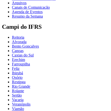
Arquivos
Canais de Comunicação
Agenda de Eventos
Resumo da Semana
Campi do IFRS
Reitoria
Alvorada
Bento Gonçalves
Canoas
Caxias do Sul
Erechim
Farroupilha
Feliz
Ibirubá
Osório
Restinga
Rio Grande
Rolante
Sertão
Vacaria
Veranópolis
Viamão