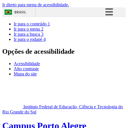
Ir direto para menu de acessibilidade.
BRASIL
Simplifique!
Ir para o conteúdo
1
Ir para o menu
2
Comunica BR
Ir para a busca
3
Ir para o rodapé
4
Participe
Acesso à informação
Opções de acessibilidade
Legislação
Acessibilidade
Canais
Alto contraste
Mapa do site
Instituto Federal de Educação, Ciência e Tecnologia do
Rio Grande do Sul
Campus Porto Alegre