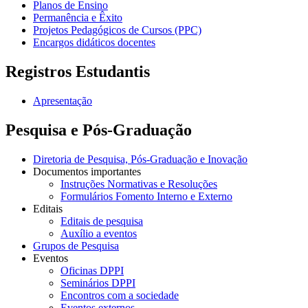
Planos de Ensino
Permanência e Êxito
Projetos Pedagógicos de Cursos (PPC)
Encargos didáticos docentes
Registros Estudantis
Apresentação
Pesquisa e Pós-Graduação
Diretoria de Pesquisa, Pós-Graduação e Inovação
Documentos importantes
Instruções Normativas e Resoluções
Formulários Fomento Interno e Externo
Editais
Editais de pesquisa
Auxílio a eventos
Grupos de Pesquisa
Eventos
Oficinas DPPI
Seminários DPPI
Encontros com a sociedade
Eventos externos