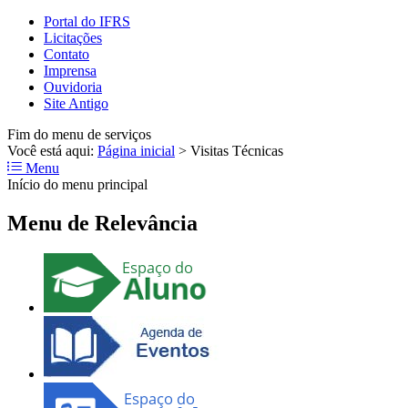
Portal do IFRS
Licitações
Contato
Imprensa
Ouvidoria
Site Antigo
Fim do menu de serviços
Você está aqui:
Página inicial
>
Visitas Técnicas
Menu
Início do menu principal
Menu de Relevância