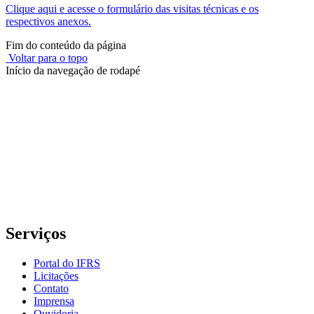
Clique aqui e acesse o formulário das visitas técnicas e os
respectivos anexos.
Fim do conteúdo da página
Voltar para o topo
Início da navegação de rodapé
Instituto Federal de Educação, Ciência e Tecnologia do Rio
Grande do Sul – Campus Porto Alegre
Rua Cel. Vicente, 281 | Bairro Centro Histórico| CEP: 90.030-041 |
Porto Alegre/RS
E-mail: comunicacao@poa.ifrs.edu.br
Telefone: (51) 3930-6002
Serviços
Portal do IFRS
Licitações
Contato
Imprensa
Ouvidoria