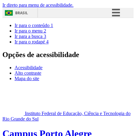
Ir direto para menu de acessibilidade.
BRASIL
Simplifique!
Ir para o conteúdo
1
Ir para o menu
2
Comunica BR
Ir para a busca
3
Ir para o rodapé
4
Participe
Acesso à informação
Opções de acessibilidade
Legislação
Acessibilidade
Canais
Alto contraste
Mapa do site
Instituto Federal de Educação, Ciência e Tecnologia do
Rio Grande do Sul
Campus Porto Alegre