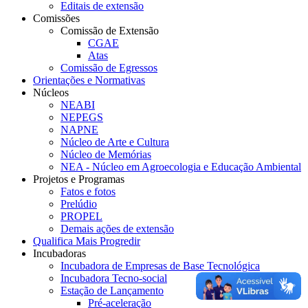
Editais de extensão
Comissões
Comissão de Extensão
CGAE
Atas
Comissão de Egressos
Orientações e Normativas
Núcleos
NEABI
NEPEGS
NAPNE
Núcleo de Arte e Cultura
Núcleo de Memórias
NEA - Núcleo em Agroecologia e Educação Ambiental
Projetos e Programas
Fatos e fotos
Prelúdio
PROPEL
Demais ações de extensão
Qualifica Mais Progredir
Incubadoras
Incubadora de Empresas de Base Tecnológica
Incubadora Tecno-social
Estação de Lançamento
Pré-aceleração