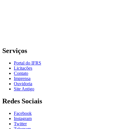
Rua Cel. Vicente, 281 | Bairro Centro Histórico| CEP: 90.030-041 |
Porto Alegre/RS
E-mail: comunicacao@poa.ifrs.edu.br
Telefone: (51) 3930-6002
Serviços
Portal do IFRS
Licitações
Contato
Imprensa
Ouvidoria
Site Antigo
Redes Sociais
Facebook
Instagram
Twitter
Telegram