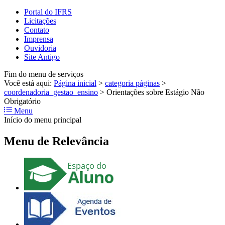
Portal do IFRS
Licitações
Contato
Imprensa
Ouvidoria
Site Antigo
Fim do menu de serviços
Você está aqui:
Página inicial
>
categoria páginas
>
coordenadoria_gestao_ensino
>
Orientações sobre Estágio Não
Obrigatório
Menu
Início do menu principal
Menu de Relevância