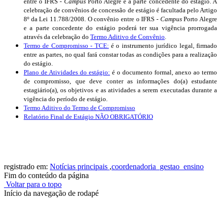
entre o IFRS -
Campus
Porto Alegre e a parte concedente do estágio. A
celebração de convênios de concessão de estágio é facultada pelo Artigo
8º da Lei 11.788/2008. O convênio entre o IFRS -
Campus
Porto Alegre
e a parte concedente do estágio poderá ter sua vigência prorrogada
através da celebração do
Termo Aditivo de Convênio
.
Termo de Compromisso - TCE:
é o instrumento jurídico legal, firmado
entre as partes, no qual fará constar todas as condições para a realização
do estágio.
Plano de Atividades do estágio:
é o documento formal, anexo ao termo
de compromisso, que deve conter as informações do(a) estudante
estagiário(a), os objetivos e as atividades a serem executadas durante a
vigência do período de estágio.
Termo Aditivo do Termo de Compromisso
Relatório Final de Estágio NÃO OBRIGATÓRIO
registrado em:
Notícias principais
,
coordenadoria_gestao_ensino
Fim do conteúdo da página
Voltar para o topo
Início da navegação de rodapé
Instituto Federal de Educação, Ciência e Tecnologia do Rio
Grande do Sul – Campus Porto Alegre