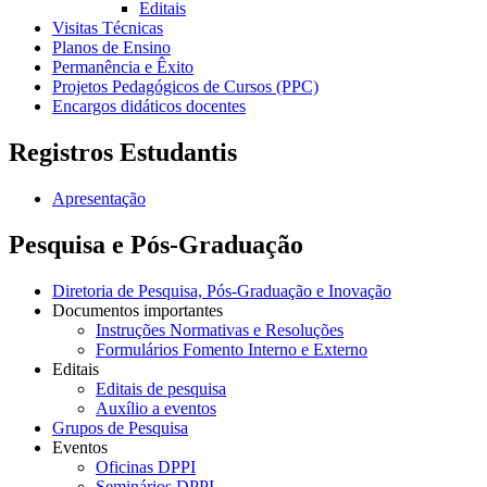
Editais
Visitas Técnicas
Planos de Ensino
Permanência e Êxito
Projetos Pedagógicos de Cursos (PPC)
Encargos didáticos docentes
Registros Estudantis
Apresentação
Pesquisa e Pós-Graduação
Diretoria de Pesquisa, Pós-Graduação e Inovação
Documentos importantes
Instruções Normativas e Resoluções
Formulários Fomento Interno e Externo
Editais
Editais de pesquisa
Auxílio a eventos
Grupos de Pesquisa
Eventos
Oficinas DPPI
Seminários DPPI