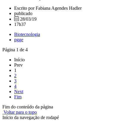
Escrito por Fabiana Agendes Hadler
publicado
28/03/19
17h37
Biotecnologia
pgge
Página 1 de 4
Início
Prev
1
2
3
4
Next
Fim
Fim do conteúdo da página
Voltar para o topo
Início da navegação de rodapé
Instituto Federal de Educação, Ciência e Tecnologia do Rio