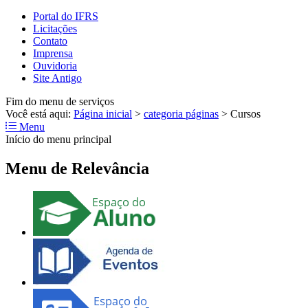
Portal do IFRS
Licitações
Contato
Imprensa
Ouvidoria
Site Antigo
Fim do menu de serviços
Você está aqui:
Página inicial
>
categoria páginas
>
Cursos
Menu
Início do menu principal
Menu de Relevância