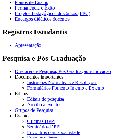
Planos de Ensino
Permanência e Êxito
Projetos Pedagógicos de Cursos (PPC)
Encargos didáticos docentes
Registros Estudantis
Apresentação
Pesquisa e Pós-Graduação
Diretoria de Pesquisa, Pós-Graduação e Inovação
Documentos importantes
Instruções Normativas e Resoluções
Formulários Fomento Interno e Externo
Editais
Editais de pesquisa
Auxílio a eventos
Grupos de Pesquisa
Eventos
Oficinas DPPI
Seminários DPPI
Encontros com a sociedade
Eventos externos