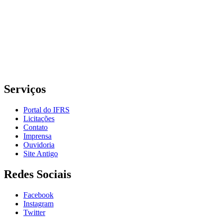
Grande do Sul – Campus Porto Alegre
Rua Cel. Vicente, 281 | Bairro Centro Histórico| CEP: 90.030-041 |
Porto Alegre/RS
E-mail: comunicacao@poa.ifrs.edu.br
Telefone: (51) 3930-6002
Serviços
Portal do IFRS
Licitações
Contato
Imprensa
Ouvidoria
Site Antigo
Redes Sociais
Facebook
Instagram
Twitter