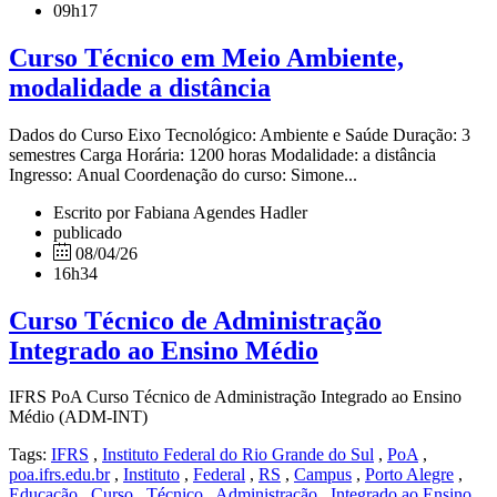
09h17
Curso Técnico em Meio Ambiente,
modalidade a distância
Dados do Curso Eixo Tecnológico: Ambiente e Saúde Duração: 3
semestres Carga Horária: 1200 horas Modalidade: a distância
Ingresso: Anual Coordenação do curso: Simone...
Escrito por Fabiana Agendes Hadler
publicado
08/04/26
16h34
Curso Técnico de Administração
Integrado ao Ensino Médio
IFRS PoA Curso Técnico de Administração Integrado ao Ensino
Médio (ADM-INT)
Tags:
IFRS
,
Instituto Federal do Rio Grande do Sul
,
PoA
,
poa.ifrs.edu.br
,
Instituto
,
Federal
,
RS
,
Campus
,
Porto Alegre
,
Educação
,
Curso
,
Técnico
,
Administração
,
Integrado ao Ensino