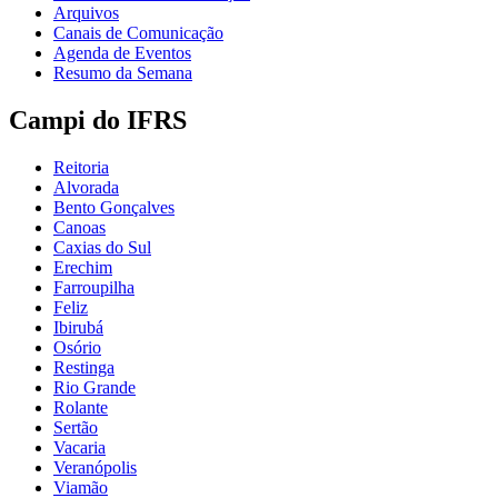
Arquivos
Canais de Comunicação
Agenda de Eventos
Resumo da Semana
Campi do IFRS
Reitoria
Alvorada
Bento Gonçalves
Canoas
Caxias do Sul
Erechim
Farroupilha
Feliz
Ibirubá
Osório
Restinga
Rio Grande
Rolante
Sertão
Vacaria
Veranópolis
Viamão