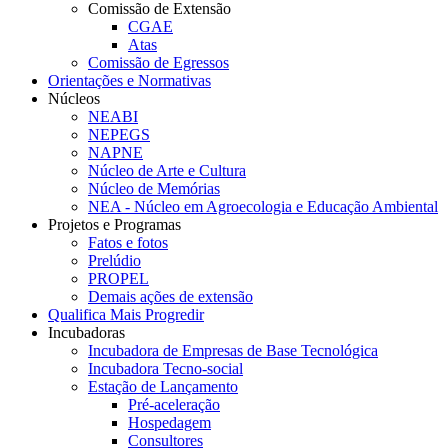
Comissão de Extensão
CGAE
Atas
Comissão de Egressos
Orientações e Normativas
Núcleos
NEABI
NEPEGS
NAPNE
Núcleo de Arte e Cultura
Núcleo de Memórias
NEA - Núcleo em Agroecologia e Educação Ambiental
Projetos e Programas
Fatos e fotos
Prelúdio
PROPEL
Demais ações de extensão
Qualifica Mais Progredir
Incubadoras
Incubadora de Empresas de Base Tecnológica
Incubadora Tecno-social
Estação de Lançamento
Pré-aceleração
Hospedagem
Consultores