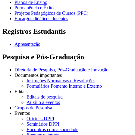
Planos de Ensino
Permanência e Êxito
Projetos Pedagógicos de Cursos (PPC)
Encargos didáticos docentes
Registros Estudantis
Apresentação
Pesquisa e Pós-Graduação
Diretoria de Pesquisa, Pós-Graduação e Inovação
Documentos importantes
Instruções Normativas e Resoluções
Formulários Fomento Interno e Externo
Editais
Editais de pesquisa
Auxílio a eventos
Grupos de Pesquisa
Eventos
Oficinas DPPI
Seminários DPPI
Encontros com a sociedade
Eventos externos