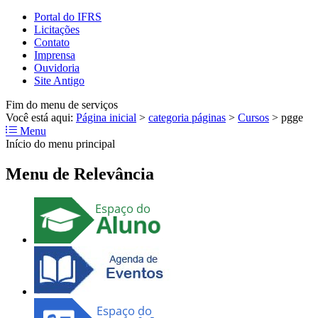
Portal do IFRS
Licitações
Contato
Imprensa
Ouvidoria
Site Antigo
Fim do menu de serviços
Você está aqui:
Página inicial
>
categoria páginas
>
Cursos
>
pgge
Menu
Início do menu principal
Menu de Relevância