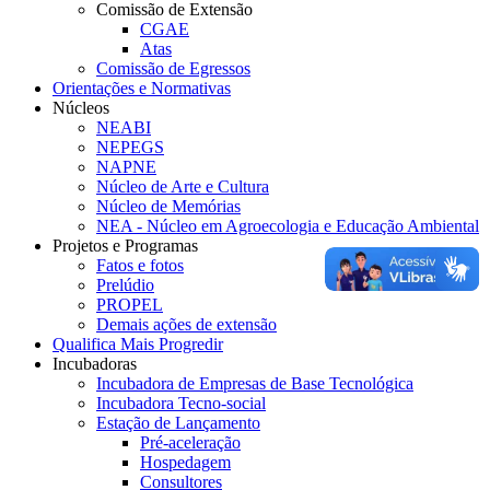
Comissão de Extensão
CGAE
Atas
Comissão de Egressos
Orientações e Normativas
Núcleos
NEABI
NEPEGS
NAPNE
Núcleo de Arte e Cultura
Núcleo de Memórias
NEA - Núcleo em Agroecologia e Educação Ambiental
Projetos e Programas
Fatos e fotos
Prelúdio
PROPEL
Demais ações de extensão
Qualifica Mais Progredir
Incubadoras
Incubadora de Empresas de Base Tecnológica
Incubadora Tecno-social
Estação de Lançamento
Pré-aceleração
Hospedagem
Consultores