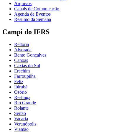
Arquivos
Canais de Comunicação
Agenda de Eventos
Resumo da Semana
Campi do IFRS
Reitoria
Alvorada
Bento Gonçalves
Canoas
Caxias do Sul
Erechim
Farroupilha
Feliz
Ibirubá
Osório
Restinga
Rio Grande
Rolante
Sertão
Vacaria
Veranópolis
Viamão