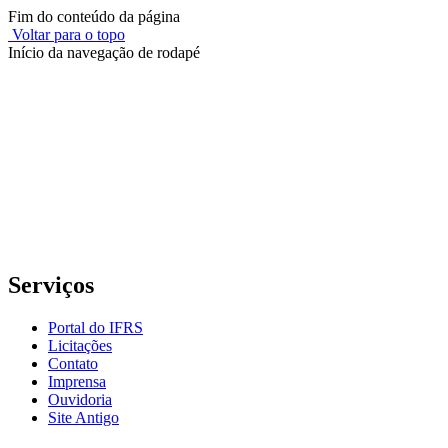
Fim do conteúdo da página
Voltar para o topo
Início da navegação de rodapé
Instituto Federal de Educação, Ciência e Tecnologia do Rio
Grande do Sul – Campus Porto Alegre
Rua Cel. Vicente, 281 | Bairro Centro Histórico| CEP: 90.030-041 |
Porto Alegre/RS
E-mail: comunicacao@poa.ifrs.edu.br
Telefone: (51) 3930-6002
Serviços
Portal do IFRS
Licitações
Contato
Imprensa
Ouvidoria
Site Antigo