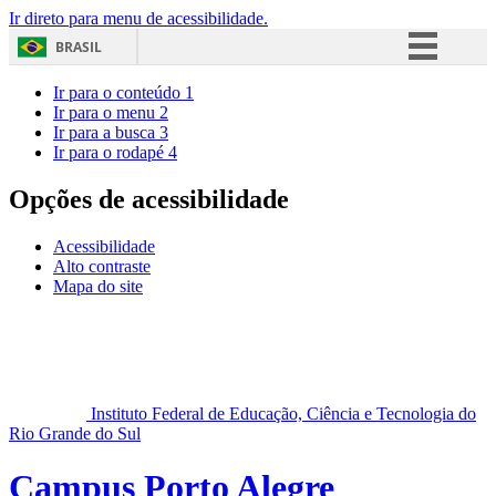
Ir direto para menu de acessibilidade.
BRASIL
Simplifique!
Ir para o conteúdo
1
Ir para o menu
2
Comunica BR
Ir para a busca
3
Ir para o rodapé
4
Participe
Acesso à informação
Opções de acessibilidade
Legislação
Acessibilidade
Canais
Alto contraste
Mapa do site
Instituto Federal de Educação, Ciência e Tecnologia do
Rio Grande do Sul
Campus Porto Alegre