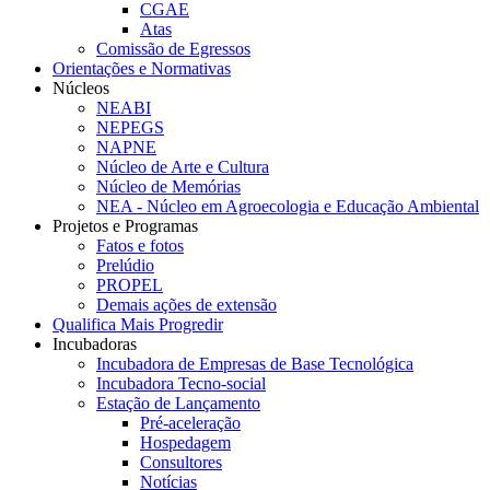
CGAE
Atas
Comissão de Egressos
Orientações e Normativas
Núcleos
NEABI
NEPEGS
NAPNE
Núcleo de Arte e Cultura
Núcleo de Memórias
NEA - Núcleo em Agroecologia e Educação Ambiental
Projetos e Programas
Fatos e fotos
Prelúdio
PROPEL
Demais ações de extensão
Qualifica Mais Progredir
Incubadoras
Incubadora de Empresas de Base Tecnológica
Incubadora Tecno-social
Estação de Lançamento
Pré-aceleração
Hospedagem
Consultores
Notícias