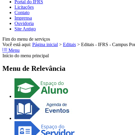
Portal do IFRS
Licitações
Contato
Imprensa
Ouvidoria
Site Antigo
Fim do menu de serviços
Você está aqui:
Página inicial
>
Editais
>
Editais - IFRS - Campus Po
Menu
Início do menu principal
Menu de Relevância