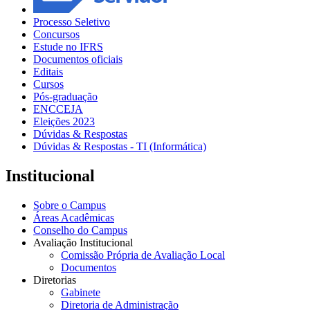
Processo Seletivo
Concursos
Estude no IFRS
Documentos oficiais
Editais
Cursos
Pós-graduação
ENCCEJA
Eleições 2023
Dúvidas & Respostas
Dúvidas & Respostas - TI (Informática)
Institucional
Sobre o Campus
Áreas Acadêmicas
Conselho do Campus
Avaliação Institucional
Comissão Própria de Avaliação Local
Documentos
Diretorias
Gabinete
Diretoria de Administração