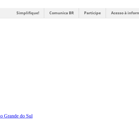
Simplifique!
Comunica BR
Participe
Acesso à infor
Rio Grande do Sul