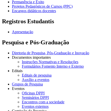
Permanência e Êxito
Projetos Pedagógicos de Cursos (PPC)
Encargos didáticos docentes
Registros Estudantis
Apresentação
Pesquisa e Pós-Graduação
Diretoria de Pesquisa, Pós-Graduação e Inovação
Documentos importantes
Instruções Normativas e Resoluções
Formulários Fomento Interno e Externo
Editais
Editais de pesquisa
Auxílio a eventos
Grupos de Pesquisa
Eventos
Oficinas DPPI
Seminários DPPI
Encontros com a sociedade
Eventos externos
Comissão da Pesquisa