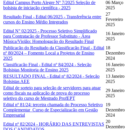
Edital Campus Porto Alegre Nº 7/2025 Seleção de
06 Março
bolsista de iniciação científica - 2025
2025
27
Resultado Final - Edital 06/2025 - Transferência entre
Fevereiro
cursos do Ensino Médio Integrados
2025
Edital N° 02/2025 - Processo Seletivo Simplificado
16 Janeiro
para Contratação de Professor Substituto - Área
2025
Música/Violão: Homologação do Resultado Final
Publicação do Resultado da Classificação Final - Edital
18
nº 80/2024 – Fomento Local a Projetos de Ensino
Dezembro
2025
2024
Classificação Final - Edital nº 84/2024 - Seleção
16 Janeiro
Bolsistas Monitoria de Ensino 2025
2025
RESULTADO FINAL - Edital nº 82/2024 - Seleção
13 Janeiro
Bolsistas AEE
2025
Edital de sorteio para seleção de servidores para atuar
29 Janeiro
como fiscais na aplicação de prova do processo
2025
seletivo do curso de Mestrado ProfEPT
Edital nº 81/24: terceira chamada do Processo Seletivo
19
Complementar_Curso de Especialização em Gestão
Dezembro
Empresarial
2024
20
Edital nº 82/2024 - HORÁRIO DAS ENTREVISTAS
Dezembro
DOS CANDIDATOS