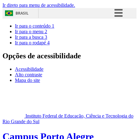
Ir direto para menu de acessibilidade.
BRASIL
Simplifique!
Ir para o conteúdo
1
Ir para o menu
2
Comunica BR
Ir para a busca
3
Ir para o rodapé
4
Participe
Acesso à informação
Opções de acessibilidade
Legislação
Acessibilidade
Canais
Alto contraste
Mapa do site
Instituto Federal de Educação, Ciência e Tecnologia do
Rio Grande do Sul
Campus Porto Alegre