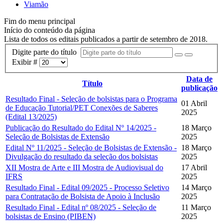
Viamão
Fim do menu principal
Início do conteúdo da página
Lista de todos os editais publicados a partir de setembro de 2018.
Digite parte do título
Exibir #
Data de
Título
publicação
Resultado Final - Seleção de bolsistas para o Programa
01 Abril
de Educação Tutorial/PET Conexões de Saberes
2025
(Edital 13/2025)
Publicação do Resultado do Edital Nº 14/2025 -
18 Março
Seleção de Bolsistas de Extensão
2025
Edital Nº 11/2025 - Seleção de Bolsistas de Extensão -
18 Março
Divulgação do resultado da seleção dos bolsistas
2025
XII Mostra de Arte e III Mostra de Audiovisual do
17 Abril
IFRS
2025
Resultado Final - Edital 09/2025 - Processo Seletivo
14 Março
para Contratação de Bolsista de Apoio à Inclusão
2025
Resultado Final - Edital nº 08/2025 - Seleção de
11 Março
bolsistas de Ensino (PIBEN)
2025