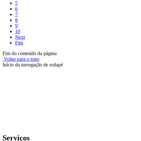
5
6
7
8
9
10
Next
Fim
Fim do conteúdo da página
Voltar para o topo
Início da navegação de rodapé
Instituto Federal de Educação, Ciência e Tecnologia do Rio
Grande do Sul – Campus Porto Alegre
Rua Cel. Vicente, 281 | Bairro Centro Histórico| CEP: 90.030-041 |
Porto Alegre/RS
E-mail: comunicacao@poa.ifrs.edu.br
Telefone: (51) 3930-6002
Serviços