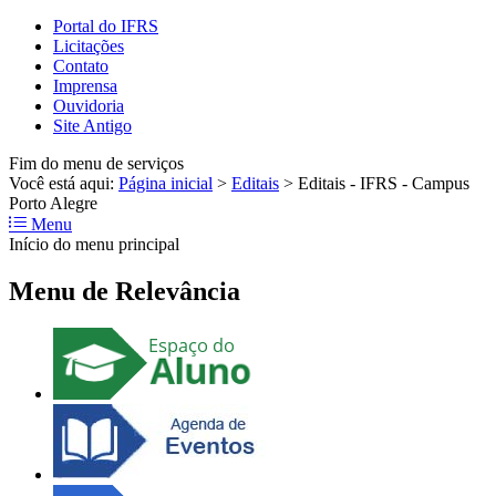
Portal do IFRS
Licitações
Contato
Imprensa
Ouvidoria
Site Antigo
Fim do menu de serviços
Você está aqui:
Página inicial
>
Editais
>
Editais - IFRS - Campus
Porto Alegre
Menu
Início do menu principal
Menu de Relevância