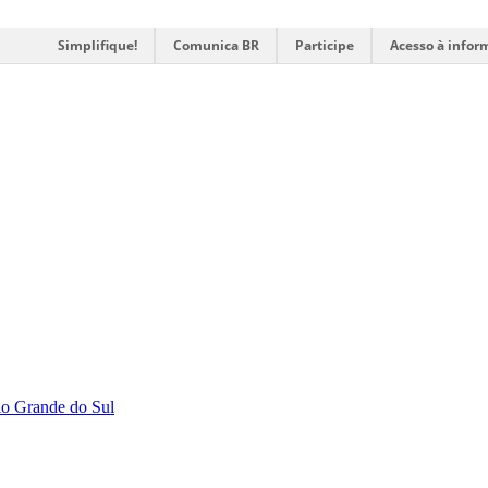
Simplifique!
Comunica BR
Participe
Acesso à infor
Rio Grande do Sul