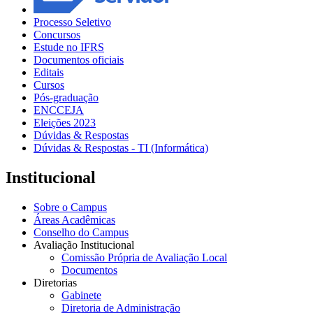
Processo Seletivo
Concursos
Estude no IFRS
Documentos oficiais
Editais
Cursos
Pós-graduação
ENCCEJA
Eleições 2023
Dúvidas & Respostas
Dúvidas & Respostas - TI (Informática)
Institucional
Sobre o Campus
Áreas Acadêmicas
Conselho do Campus
Avaliação Institucional
Comissão Própria de Avaliação Local
Documentos
Diretorias
Gabinete
Diretoria de Administração