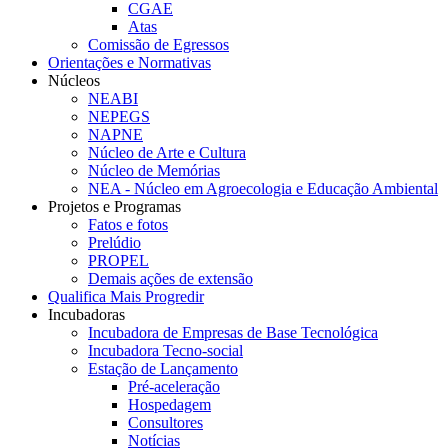
CGAE
Atas
Comissão de Egressos
Orientações e Normativas
Núcleos
NEABI
NEPEGS
NAPNE
Núcleo de Arte e Cultura
Núcleo de Memórias
NEA - Núcleo em Agroecologia e Educação Ambiental
Projetos e Programas
Fatos e fotos
Prelúdio
PROPEL
Demais ações de extensão
Qualifica Mais Progredir
Incubadoras
Incubadora de Empresas de Base Tecnológica
Incubadora Tecno-social
Estação de Lançamento
Pré-aceleração
Hospedagem
Consultores
Notícias