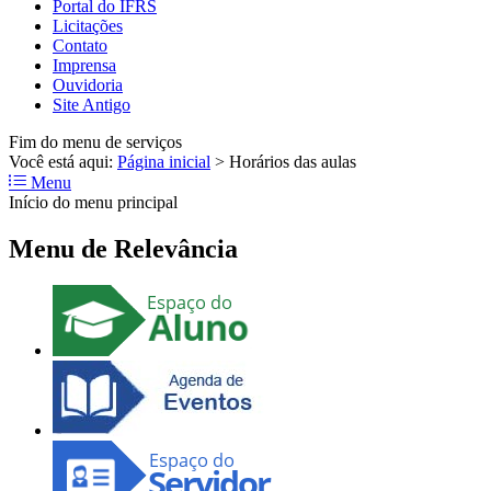
Portal do IFRS
Licitações
Contato
Imprensa
Ouvidoria
Site Antigo
Fim do menu de serviços
Você está aqui:
Página inicial
>
Horários das aulas
Menu
Início do menu principal
Menu de Relevância