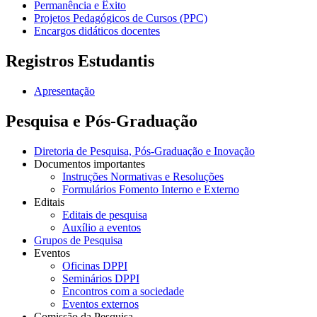
Permanência e Êxito
Projetos Pedagógicos de Cursos (PPC)
Encargos didáticos docentes
Registros Estudantis
Apresentação
Pesquisa e Pós-Graduação
Diretoria de Pesquisa, Pós-Graduação e Inovação
Documentos importantes
Instruções Normativas e Resoluções
Formulários Fomento Interno e Externo
Editais
Editais de pesquisa
Auxílio a eventos
Grupos de Pesquisa
Eventos
Oficinas DPPI
Seminários DPPI
Encontros com a sociedade
Eventos externos
Comissão da Pesquisa