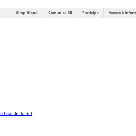
Simplifique!
Comunica BR
Participe
Acesso à infor
Rio Grande do Sul