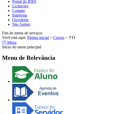
Portal do IFRS
Licitações
Contato
Imprensa
Ouvidoria
Site Antigo
Fim do menu de serviços
Você está aqui:
Página inicial
>
Cursos
>
TTI
Menu
Início do menu principal
Menu de Relevância