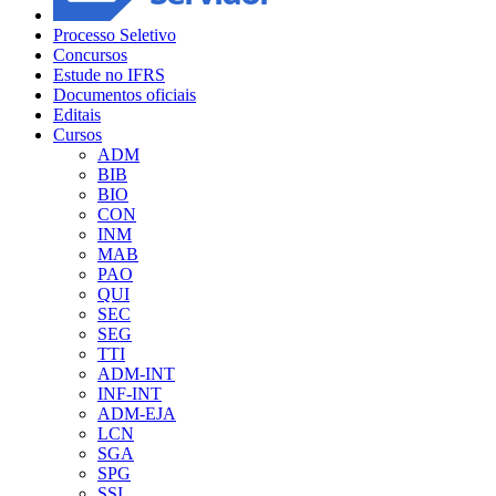
Processo Seletivo
Concursos
Estude no IFRS
Documentos oficiais
Editais
Cursos
ADM
BIB
BIO
CON
INM
MAB
PAO
QUI
SEC
SEG
TTI
ADM-INT
INF-INT
ADM-EJA
LCN
SGA
SPG
SSI