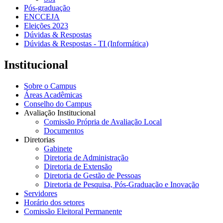
Pós-graduação
ENCCEJA
Eleições 2023
Dúvidas & Respostas
Dúvidas & Respostas - TI (Informática)
Institucional
Sobre o Campus
Áreas Acadêmicas
Conselho do Campus
Avaliação Institucional
Comissão Própria de Avaliação Local
Documentos
Diretorias
Gabinete
Diretoria de Administração
Diretoria de Extensão
Diretoria de Gestão de Pessoas
Diretoria de Pesquisa, Pós-Graduação e Inovação
Servidores
Horário dos setores
Comissão Eleitoral Permanente