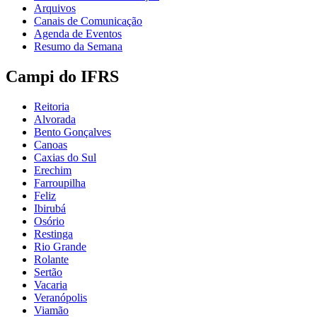
Arquivos
Canais de Comunicação
Agenda de Eventos
Resumo da Semana
Campi do IFRS
Reitoria
Alvorada
Bento Gonçalves
Canoas
Caxias do Sul
Erechim
Farroupilha
Feliz
Ibirubá
Osório
Restinga
Rio Grande
Rolante
Sertão
Vacaria
Veranópolis
Viamão