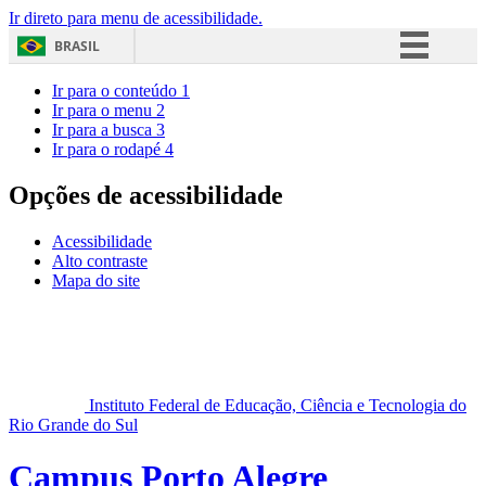
Ir direto para menu de acessibilidade.
BRASIL
Simplifique!
Ir para o conteúdo
1
Ir para o menu
2
Comunica BR
Ir para a busca
3
Ir para o rodapé
4
Participe
Acesso à informação
Opções de acessibilidade
Legislação
Acessibilidade
Canais
Alto contraste
Mapa do site
Instituto Federal de Educação, Ciência e Tecnologia do
Rio Grande do Sul
Campus Porto Alegre