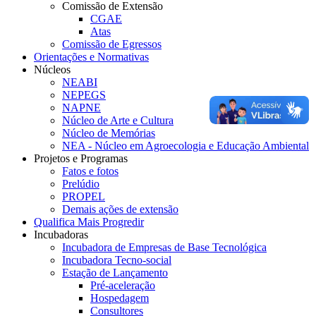
Comissão de Extensão
CGAE
Atas
Comissão de Egressos
Orientações e Normativas
Núcleos
NEABI
NEPEGS
NAPNE
Núcleo de Arte e Cultura
Núcleo de Memórias
NEA - Núcleo em Agroecologia e Educação Ambiental
Projetos e Programas
Fatos e fotos
Prelúdio
PROPEL
Demais ações de extensão
Qualifica Mais Progredir
Incubadoras
Incubadora de Empresas de Base Tecnológica
Incubadora Tecno-social
Estação de Lançamento
Pré-aceleração
Hospedagem
Consultores