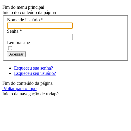
Fim do menu principal
Início do conteúdo da página
Nome de Usuário
*
Senha
*
Lembrar-me
Acessar
Esqueceu sua senha?
Esqueceu seu usuário?
Fim do conteúdo da página
Voltar para o topo
Início da navegação de rodapé
Instituto Federal de Educação, Ciência e Tecnologia do Rio
Grande do Sul – Campus Porto Alegre
Rua Cel. Vicente, 281 | Bairro Centro Histórico| CEP: 90.030-041 |
Porto Alegre/RS