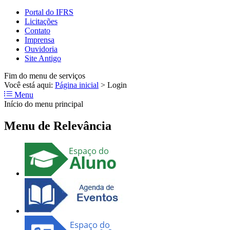
Portal do IFRS
Licitações
Contato
Imprensa
Ouvidoria
Site Antigo
Fim do menu de serviços
Você está aqui:
Página inicial
>
Login
Menu
Início do menu principal
Menu de Relevância