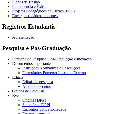
Planos de Ensino
Permanência e Êxito
Projetos Pedagógicos de Cursos (PPC)
Encargos didáticos docentes
Registros Estudantis
Apresentação
Pesquisa e Pós-Graduação
Diretoria de Pesquisa, Pós-Graduação e Inovação
Documentos importantes
Instruções Normativas e Resoluções
Formulários Fomento Interno e Externo
Editais
Editais de pesquisa
Auxílio a eventos
Grupos de Pesquisa
Eventos
Oficinas DPPI
Seminários DPPI
Encontros com a sociedade
Eventos externos