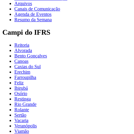
Arquivos
Canais de Comunicação
Agenda de Eventos
Resumo da Semana
Campi do IFRS
Reitoria
Alvorada
Bento Gonçalves
Canoas
Caxias do Sul
Erechim
Farroupilha
Feliz
Ibirubá
Osório
Restinga
Rio Grande
Rolante
Sertão
Vacaria
Veranópolis
Viamão