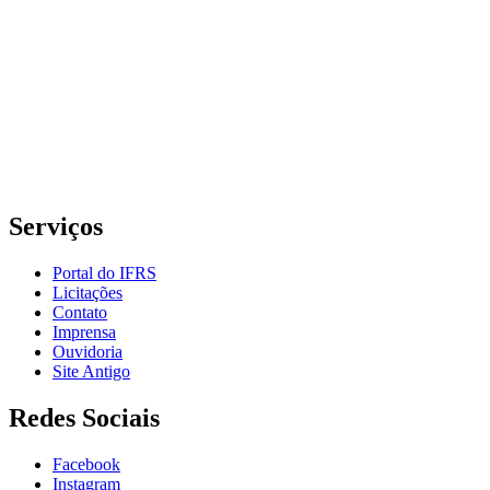
Instituto Federal de Educação, Ciência e Tecnologia do Rio
Grande do Sul – Campus Porto Alegre
Rua Cel. Vicente, 281 | Bairro Centro Histórico| CEP: 90.030-041 |
Porto Alegre/RS
E-mail: comunicacao@poa.ifrs.edu.br
Telefone: (51) 3930-6002
Serviços
Portal do IFRS
Licitações
Contato
Imprensa
Ouvidoria
Site Antigo
Redes Sociais
Facebook
Instagram