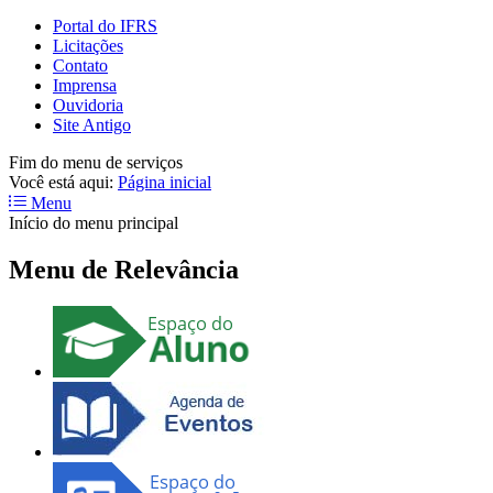
Portal do IFRS
Licitações
Contato
Imprensa
Ouvidoria
Site Antigo
Fim do menu de serviços
Você está aqui:
Página inicial
Menu
Início do menu principal
Menu de Relevância