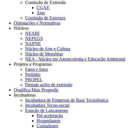
Comissão de Extensão
CGAE
Atas
Comissão de Egressos
Orientações e Normativas
Núcleos
NEABI
NEPEGS
NAPNE
Núcleo de Arte e Cultura
Núcleo de Memórias
NEA - Núcleo em Agroecologia e Educação Ambiental
Projetos e Programas
Fatos e fotos
Prelúdio
PROPEL
Demais ações de extensão
Qualifica Mais Progredir
Incubadoras
Incubadora de Empresas de Base Tecnológica
Incubadora Tecno-social
Estação de Lançamento
Pré-aceleração
Hospedagem
Consultores