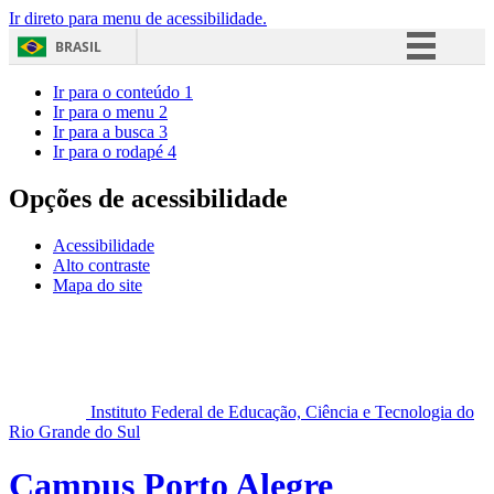
Ir direto para menu de acessibilidade.
BRASIL
Simplifique!
Ir para o conteúdo
1
Ir para o menu
2
Comunica BR
Ir para a busca
3
Ir para o rodapé
4
Participe
Acesso à informação
Opções de acessibilidade
Legislação
Acessibilidade
Canais
Alto contraste
Mapa do site
Instituto Federal de Educação, Ciência e Tecnologia do
Rio Grande do Sul
Campus Porto Alegre