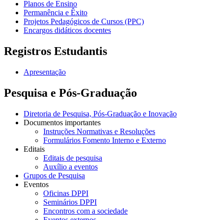
Planos de Ensino
Permanência e Êxito
Projetos Pedagógicos de Cursos (PPC)
Encargos didáticos docentes
Registros Estudantis
Apresentação
Pesquisa e Pós-Graduação
Diretoria de Pesquisa, Pós-Graduação e Inovação
Documentos importantes
Instruções Normativas e Resoluções
Formulários Fomento Interno e Externo
Editais
Editais de pesquisa
Auxílio a eventos
Grupos de Pesquisa
Eventos
Oficinas DPPI
Seminários DPPI
Encontros com a sociedade
Eventos externos