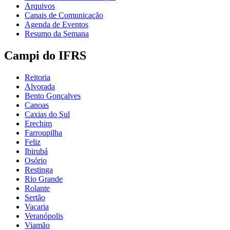
Arquivos
Canais de Comunicação
Agenda de Eventos
Resumo da Semana
Campi do IFRS
Reitoria
Alvorada
Bento Gonçalves
Canoas
Caxias do Sul
Erechim
Farroupilha
Feliz
Ibirubá
Osório
Restinga
Rio Grande
Rolante
Sertão
Vacaria
Veranópolis
Viamão