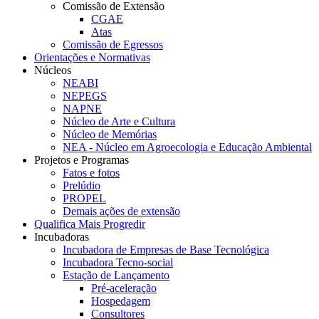
Comissão de Extensão
CGAE
Atas
Comissão de Egressos
Orientações e Normativas
Núcleos
NEABI
NEPEGS
NAPNE
Núcleo de Arte e Cultura
Núcleo de Memórias
NEA - Núcleo em Agroecologia e Educação Ambiental
Projetos e Programas
Fatos e fotos
Prelúdio
PROPEL
Demais ações de extensão
Qualifica Mais Progredir
Incubadoras
Incubadora de Empresas de Base Tecnológica
Incubadora Tecno-social
Estação de Lançamento
Pré-aceleração
Hospedagem
Consultores