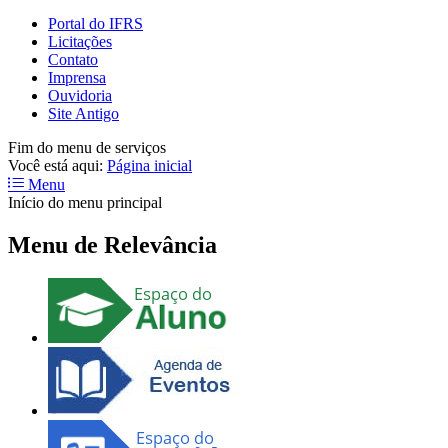
Portal do IFRS
Licitações
Contato
Imprensa
Ouvidoria
Site Antigo
Fim do menu de serviços
Você está aqui:
Página inicial
Menu
Início do menu principal
Menu de Relevância