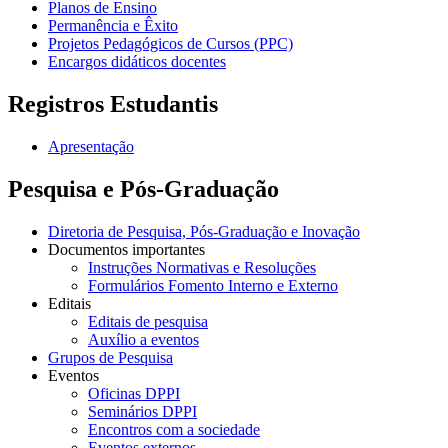
Planos de Ensino
Permanência e Êxito
Projetos Pedagógicos de Cursos (PPC)
Encargos didáticos docentes
Registros Estudantis
Apresentação
Pesquisa e Pós-Graduação
Diretoria de Pesquisa, Pós-Graduação e Inovação
Documentos importantes
Instruções Normativas e Resoluções
Formulários Fomento Interno e Externo
Editais
Editais de pesquisa
Auxílio a eventos
Grupos de Pesquisa
Eventos
Oficinas DPPI
Seminários DPPI
Encontros com a sociedade
Eventos externos