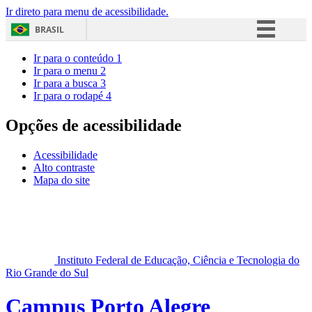
Ir direto para menu de acessibilidade.
BRASIL
Simplifique!
Ir para o conteúdo
1
Ir para o menu
2
Comunica BR
Ir para a busca
3
Ir para o rodapé
4
Participe
Acesso à informação
Opções de acessibilidade
Legislação
Acessibilidade
Canais
Alto contraste
Mapa do site
Instituto Federal de Educação, Ciência e Tecnologia do
Rio Grande do Sul
Campus Porto Alegre