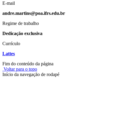
E-mail
andre.martins@poa.ifrs.edu.br
Regime de trabalho
Dedicação exclusiva
Currículo
Lattes
Fim do conteúdo da página
Voltar para o topo
Início da navegação de rodapé
Instituto Federal de Educação, Ciência e Tecnologia do Rio
Grande do Sul – Campus Porto Alegre
Rua Cel. Vicente, 281 | Bairro Centro Histórico| CEP: 90.030-041 |
Porto Alegre/RS
E-mail: comunicacao@poa.ifrs.edu.br
Telefone: (51) 3930-6002