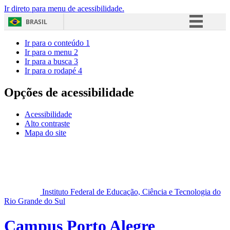
Ir direto para menu de acessibilidade.
BRASIL
Simplifique!
Ir para o conteúdo
1
Ir para o menu
2
Comunica BR
Ir para a busca
3
Ir para o rodapé
4
Participe
Acesso à informação
Opções de acessibilidade
Legislação
Acessibilidade
Canais
Alto contraste
Mapa do site
Instituto Federal de Educação, Ciência e Tecnologia do
Rio Grande do Sul
Campus Porto Alegre