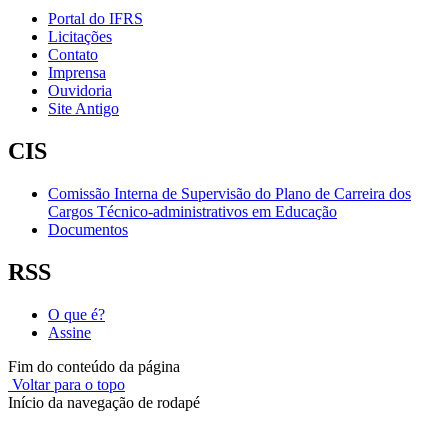
Portal do IFRS
Licitações
Contato
Imprensa
Ouvidoria
Site Antigo
CIS
Comissão Interna de Supervisão do Plano de Carreira dos
Cargos Técnico-administrativos em Educação
Documentos
RSS
O que é?
Assine
Fim do conteúdo da página
Voltar para o topo
Início da navegação de rodapé
Instituto Federal de Educação, Ciência e Tecnologia do Rio