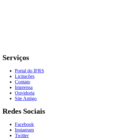
Grande do Sul – Campus Porto Alegre
Rua Cel. Vicente, 281 | Bairro Centro Histórico| CEP: 90.030-041 |
Porto Alegre/RS
E-mail: comunicacao@poa.ifrs.edu.br
Telefone: (51) 3930-6002
Serviços
Portal do IFRS
Licitações
Contato
Imprensa
Ouvidoria
Site Antigo
Redes Sociais
Facebook
Instagram
Twitter