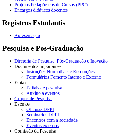
Projetos Pedagógicos de Cursos (PPC)
Encargos didáticos docentes
Registros Estudantis
Apresentação
Pesquisa e Pós-Graduação
Diretoria de Pesquisa, Pós-Graduação e Inovação
Documentos importantes
Instruções Normativas e Resoluções
Formulários Fomento Interno e Externo
Editais
Editais de pesquisa
Auxílio a eventos
Grupos de Pesquisa
Eventos
Oficinas DPPI
Seminários DPPI
Encontros com a sociedade
Eventos externos
Comissão da Pesquisa