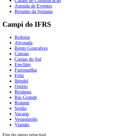
Canais de Comunicação
Agenda de Eventos
Resumo da Semana
Campi do IFRS
Reitoria
Alvorada
Bento Gonçalves
Canoas
Caxias do Sul
Erechim
Farroupilha
Feliz
Ibirubá
Osório
Restinga
Rio Grande
Rolante
Sertão
Vacaria
Veranópolis
Viamão
Fim do menu principal