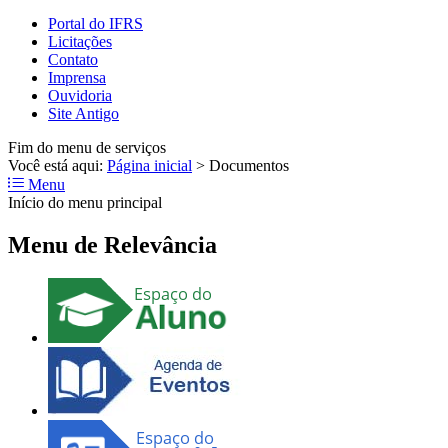
Portal do IFRS
Licitações
Contato
Imprensa
Ouvidoria
Site Antigo
Fim do menu de serviços
Você está aqui:
Página inicial
>
Documentos
Menu
Início do menu principal
Menu de Relevância