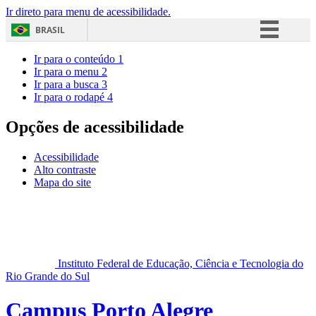
Ir direto para menu de acessibilidade.
BRASIL
Simplifique!
Ir para o conteúdo
1
Ir para o menu
2
Comunica BR
Ir para a busca
3
Ir para o rodapé
4
Participe
Acesso à informação
Opções de acessibilidade
Legislação
Acessibilidade
Canais
Alto contraste
Mapa do site
Instituto Federal de Educação, Ciência e Tecnologia do
Rio Grande do Sul
Campus Porto Alegre