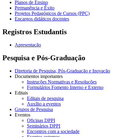
Planos de Ensino
Permanência e Êxito
Projetos Pedagógicos de Cursos (PPC)
Encargos didáticos docentes
Registros Estudantis
Apresentação
Pesquisa e Pós-Graduação
Diretoria de Pesquisa, Pós-Graduação e Inovação
Documentos importantes
Instruções Normativas e Resoluções
Formulários Fomento Interno e Externo
Editais
Editais de pesquisa
Auxílio a eventos
Grupos de Pesquisa
Eventos
Oficinas DPPI
Seminários DPPI
Encontros com a sociedade
Eventos externos