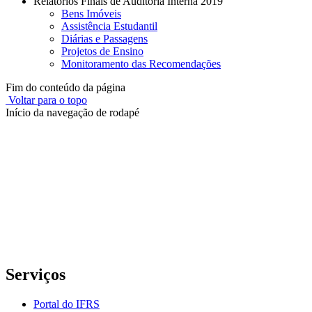
Relatórios Finais de Auditoria Interna 2019
Bens Imóveis
Assistência Estudantil
Diárias e Passagens
Projetos de Ensino
Monitoramento das Recomendações
Fim do conteúdo da página
Voltar para o topo
Início da navegação de rodapé
Instituto Federal de Educação, Ciência e Tecnologia do Rio
Grande do Sul – Campus Porto Alegre
Rua Cel. Vicente, 281 | Bairro Centro Histórico| CEP: 90.030-041 |
Porto Alegre/RS
E-mail: comunicacao@poa.ifrs.edu.br
Telefone: (51) 3930-6002
Serviços
Portal do IFRS