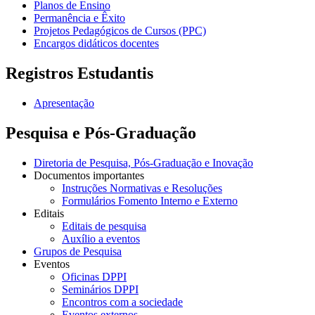
Planos de Ensino
Permanência e Êxito
Projetos Pedagógicos de Cursos (PPC)
Encargos didáticos docentes
Registros Estudantis
Apresentação
Pesquisa e Pós-Graduação
Diretoria de Pesquisa, Pós-Graduação e Inovação
Documentos importantes
Instruções Normativas e Resoluções
Formulários Fomento Interno e Externo
Editais
Editais de pesquisa
Auxílio a eventos
Grupos de Pesquisa
Eventos
Oficinas DPPI
Seminários DPPI
Encontros com a sociedade
Eventos externos