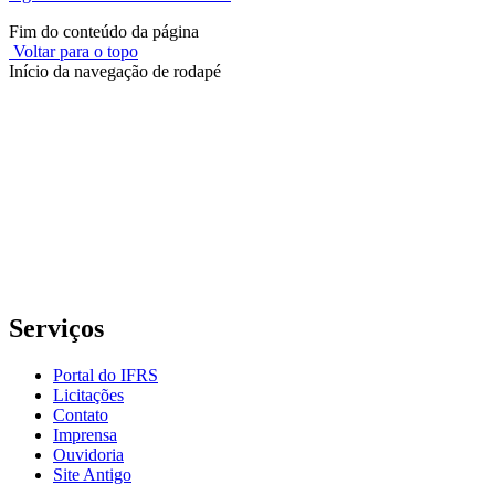
Fim do conteúdo da página
Voltar para o topo
Início da navegação de rodapé
Instituto Federal de Educação, Ciência e Tecnologia do Rio
Grande do Sul – Campus Porto Alegre
Rua Cel. Vicente, 281 | Bairro Centro Histórico| CEP: 90.030-041 |
Porto Alegre/RS
E-mail: comunicacao@poa.ifrs.edu.br
Telefone: (51) 3930-6002
Serviços
Portal do IFRS
Licitações
Contato
Imprensa
Ouvidoria
Site Antigo