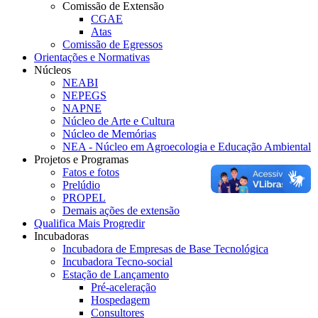
Comissão de Extensão
CGAE
Atas
Comissão de Egressos
Orientações e Normativas
Núcleos
NEABI
NEPEGS
NAPNE
Núcleo de Arte e Cultura
Núcleo de Memórias
NEA - Núcleo em Agroecologia e Educação Ambiental
Projetos e Programas
Fatos e fotos
Prelúdio
PROPEL
Demais ações de extensão
Qualifica Mais Progredir
Incubadoras
Incubadora de Empresas de Base Tecnológica
Incubadora Tecno-social
Estação de Lançamento
Pré-aceleração
Hospedagem
Consultores