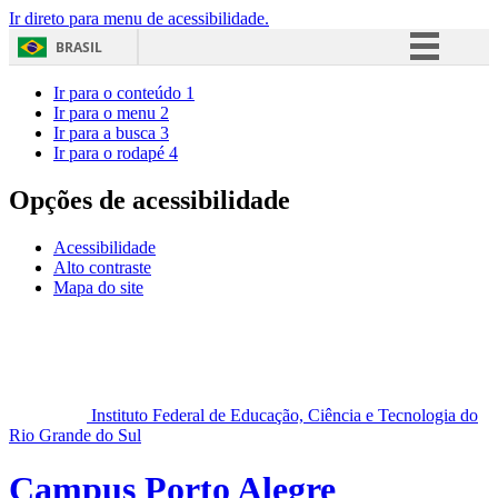
Ir direto para menu de acessibilidade.
BRASIL
Simplifique!
Ir para o conteúdo
1
Ir para o menu
2
Comunica BR
Ir para a busca
3
Ir para o rodapé
4
Participe
Acesso à informação
Opções de acessibilidade
Legislação
Acessibilidade
Canais
Alto contraste
Mapa do site
Instituto Federal de Educação, Ciência e Tecnologia do
Rio Grande do Sul
Campus Porto Alegre