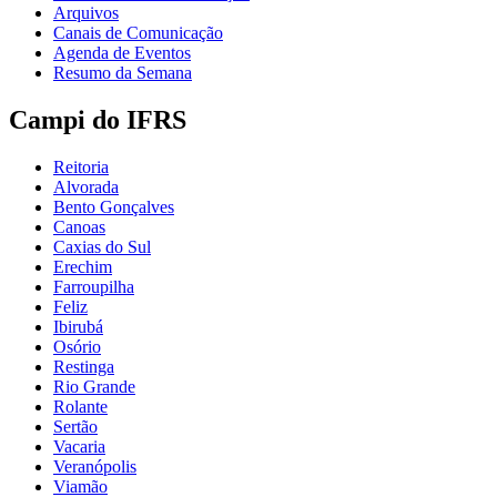
Arquivos
Canais de Comunicação
Agenda de Eventos
Resumo da Semana
Campi do IFRS
Reitoria
Alvorada
Bento Gonçalves
Canoas
Caxias do Sul
Erechim
Farroupilha
Feliz
Ibirubá
Osório
Restinga
Rio Grande
Rolante
Sertão
Vacaria
Veranópolis
Viamão