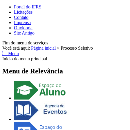
Portal do IFRS
Licitações
Contato
Imprensa
Ouvidoria
Site Antigo
Fim do menu de serviços
Você está aqui:
Página inicial
>
Processo Seletivo
Menu
Início do menu principal
Menu de Relevância