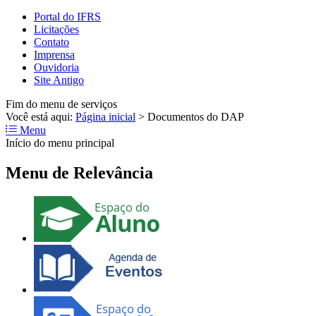
Portal do IFRS
Licitações
Contato
Imprensa
Ouvidoria
Site Antigo
Fim do menu de serviços
Você está aqui:
Página inicial
>
Documentos do DAP
Menu
Início do menu principal
Menu de Relevância