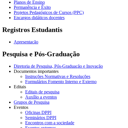
Planos de Ensino
Permanência e Êxito
Projetos Pedagógicos de Cursos (PPC)
Encargos didáticos docentes
Registros Estudantis
Apresentação
Pesquisa e Pós-Graduação
Diretoria de Pesquisa, Pós-Graduação e Inovação
Documentos importantes
Instruções Normativas e Resoluções
Formulários Fomento Interno e Externo
Editais
Editais de pesquisa
Auxílio a eventos
Grupos de Pesquisa
Eventos
Oficinas DPPI
Seminários DPPI
Encontros com a sociedade
Eventos externos