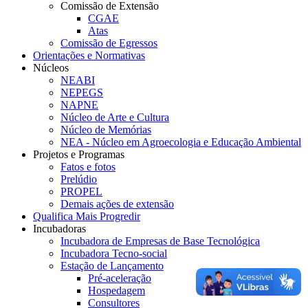
Comissão de Extensão
CGAE
Atas
Comissão de Egressos
Orientações e Normativas
Núcleos
NEABI
NEPEGS
NAPNE
Núcleo de Arte e Cultura
Núcleo de Memórias
NEA - Núcleo em Agroecologia e Educação Ambiental
Projetos e Programas
Fatos e fotos
Prelúdio
PROPEL
Demais ações de extensão
Qualifica Mais Progredir
Incubadoras
Incubadora de Empresas de Base Tecnológica
Incubadora Tecno-social
Estação de Lançamento
Pré-aceleração
Hospedagem
Consultores