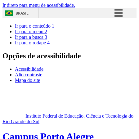
Ir direto para menu de acessibilidade.
BRASIL
Simplifique!
Ir para o conteúdo
1
Ir para o menu
2
Comunica BR
Ir para a busca
3
Ir para o rodapé
4
Participe
Acesso à informação
Opções de acessibilidade
Legislação
Acessibilidade
Canais
Alto contraste
Mapa do site
Instituto Federal de Educação, Ciência e Tecnologia do
Rio Grande do Sul
Campus Porto Alegre