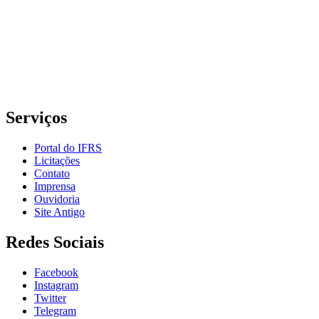
Rua Cel. Vicente, 281 | Bairro Centro Histórico| CEP: 90.030-041 |
Porto Alegre/RS
E-mail: comunicacao@poa.ifrs.edu.br
Telefone: (51) 3930-6002
Serviços
Portal do IFRS
Licitações
Contato
Imprensa
Ouvidoria
Site Antigo
Redes Sociais
Facebook
Instagram
Twitter
Telegram