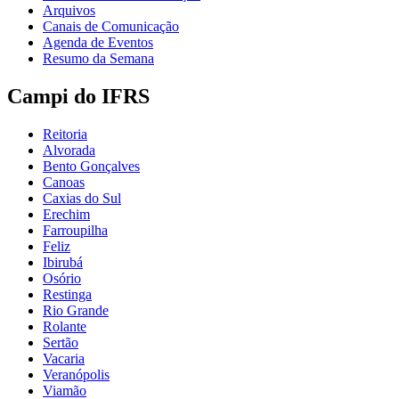
Arquivos
Canais de Comunicação
Agenda de Eventos
Resumo da Semana
Campi do IFRS
Reitoria
Alvorada
Bento Gonçalves
Canoas
Caxias do Sul
Erechim
Farroupilha
Feliz
Ibirubá
Osório
Restinga
Rio Grande
Rolante
Sertão
Vacaria
Veranópolis
Viamão