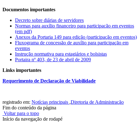
Documentos importantes
Decreto sobre diárias de servidores
Normas para auxílio financeiro para participação em eventos
(em pdf)
Anexos da Portaria 149 para edição (participação em eventos)
Fluxograma de concessão de auxílio para participação em
eventos
Instrução normativa para estagiários e bolsistas
Portaira nº 403, de 23 de abril de 2009
Links importantes
Requerimento de Declaração de Viabilidade
registrado em:
Notícias principais
,
Diretoria de Administração
Fim do conteúdo da página
Voltar para o topo
Início da navegação de rodapé
Instituto Federal de Educação, Ciência e Tecnologia do Rio
Grande do Sul – Campus Porto Alegre