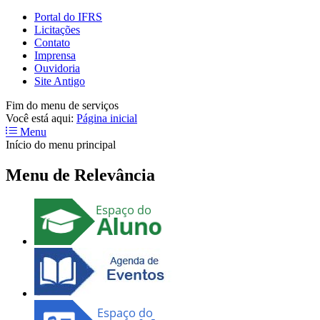
Portal do IFRS
Licitações
Contato
Imprensa
Ouvidoria
Site Antigo
Fim do menu de serviços
Você está aqui:
Página inicial
Menu
Início do menu principal
Menu de Relevância