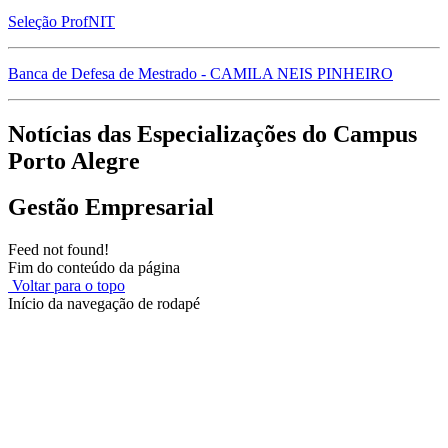
Seleção ProfNIT
Banca de Defesa de Mestrado - CAMILA NEIS PINHEIRO
Notícias das Especializações do Campus
Porto Alegre
Gestão Empresarial
Feed not found!
Fim do conteúdo da página
Voltar para o topo
Início da navegação de rodapé
Instituto Federal de Educação, Ciência e Tecnologia do Rio
Grande do Sul – Campus Porto Alegre
Rua Cel. Vicente, 281 | Bairro Centro Histórico| CEP: 90.030-041 |
Porto Alegre/RS
E-mail: comunicacao@poa.ifrs.edu.br