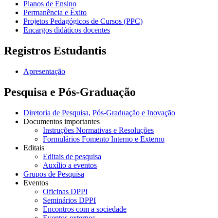
Planos de Ensino
Permanência e Êxito
Projetos Pedagógicos de Cursos (PPC)
Encargos didáticos docentes
Registros Estudantis
Apresentação
Pesquisa e Pós-Graduação
Diretoria de Pesquisa, Pós-Graduação e Inovação
Documentos importantes
Instruções Normativas e Resoluções
Formulários Fomento Interno e Externo
Editais
Editais de pesquisa
Auxílio a eventos
Grupos de Pesquisa
Eventos
Oficinas DPPI
Seminários DPPI
Encontros com a sociedade
Eventos externos