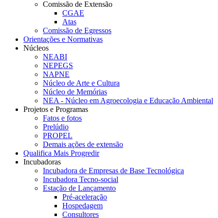
Comissão de Extensão
CGAE
Atas
Comissão de Egressos
Orientações e Normativas
Núcleos
NEABI
NEPEGS
NAPNE
Núcleo de Arte e Cultura
Núcleo de Memórias
NEA - Núcleo em Agroecologia e Educação Ambiental
Projetos e Programas
Fatos e fotos
Prelúdio
PROPEL
Demais ações de extensão
Qualifica Mais Progredir
Incubadoras
Incubadora de Empresas de Base Tecnológica
Incubadora Tecno-social
Estação de Lançamento
Pré-aceleração
Hospedagem
Consultores