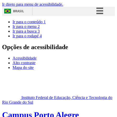
Ir direto para menu de acessibilidade.
BRASIL
Simplifique!
Ir para o conteúdo
1
Ir para o menu
2
Comunica BR
Ir para a busca
3
Ir para o rodapé
4
Participe
Acesso à informação
Opções de acessibilidade
Legislação
Acessibilidade
Canais
Alto contraste
Mapa do site
Instituto Federal de Educação, Ciência e Tecnologia do
Rio Grande do Sul
Campus Porto Alegre