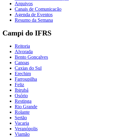
Arquivos
Canais de Comunicação
Agenda de Eventos
Resumo da Semana
Campi do IFRS
Reitoria
Alvorada
Bento Gonçalves
Canoas
Caxias do Sul
Erechim
Farroupilha
Feliz
Ibirubá
Osório
Restinga
Rio Grande
Rolante
Sertão
Vacaria
Veranópolis
Viamão