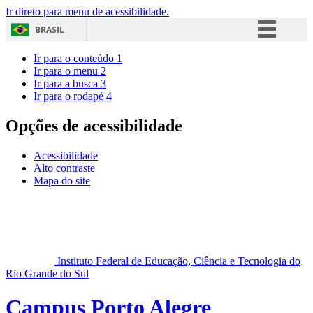
Ir direto para menu de acessibilidade.
BRASIL
Simplifique!
Ir para o conteúdo
1
Ir para o menu
2
Comunica BR
Ir para a busca
3
Ir para o rodapé
4
Participe
Acesso à informação
Opções de acessibilidade
Legislação
Acessibilidade
Canais
Alto contraste
Mapa do site
Instituto Federal de Educação, Ciência e Tecnologia do
Rio Grande do Sul
Campus Porto Alegre