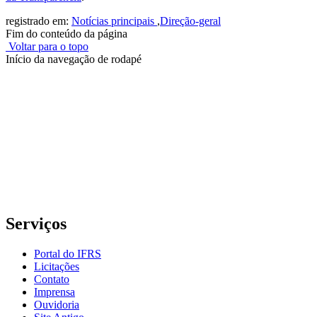
registrado em:
Notícias principais
,
Direção-geral
Fim do conteúdo da página
Voltar para o topo
Início da navegação de rodapé
Instituto Federal de Educação, Ciência e Tecnologia do Rio
Grande do Sul – Campus Porto Alegre
Rua Cel. Vicente, 281 | Bairro Centro Histórico| CEP: 90.030-041 |
Porto Alegre/RS
E-mail: comunicacao@poa.ifrs.edu.br
Telefone: (51) 3930-6002
Serviços
Portal do IFRS
Licitações
Contato
Imprensa
Ouvidoria