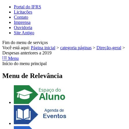
Portal do IFRS
Licitações
Contato
Imprensa
Ouvidoria
Site Antigo
Fim do menu de serviços
Você está aqui:
Página inicial
>
categoria páginas
>
Direção-geral
>
Despesas anteriores a 2019
Menu
Início do menu principal
Menu de Relevância