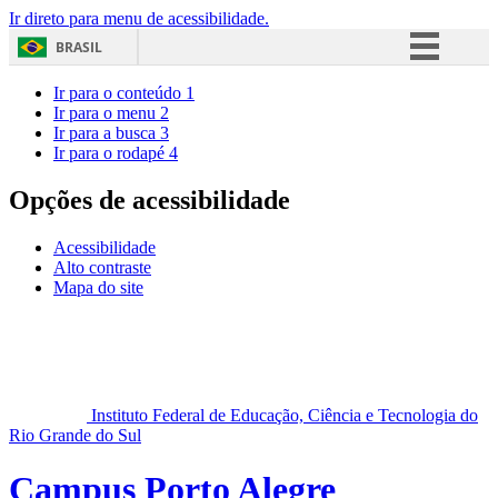
Ir direto para menu de acessibilidade.
BRASIL
Simplifique!
Ir para o conteúdo
1
Ir para o menu
2
Comunica BR
Ir para a busca
3
Ir para o rodapé
4
Participe
Acesso à informação
Opções de acessibilidade
Legislação
Acessibilidade
Canais
Alto contraste
Mapa do site
Instituto Federal de Educação, Ciência e Tecnologia do
Rio Grande do Sul
Campus Porto Alegre