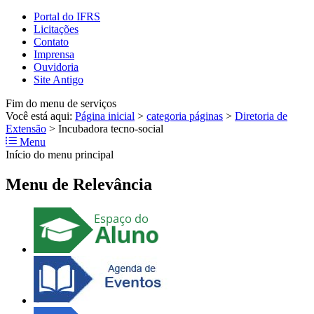
Portal do IFRS
Licitações
Contato
Imprensa
Ouvidoria
Site Antigo
Fim do menu de serviços
Você está aqui:
Página inicial
>
categoria páginas
>
Diretoria de
Extensão
>
Incubadora tecno-social
Menu
Início do menu principal
Menu de Relevância