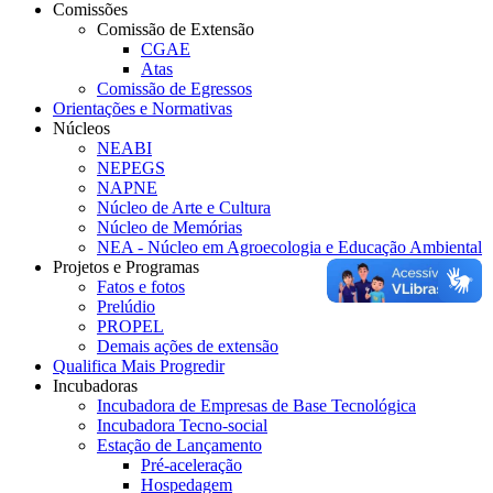
Comissões
Comissão de Extensão
CGAE
Atas
Comissão de Egressos
Orientações e Normativas
Núcleos
NEABI
NEPEGS
NAPNE
Núcleo de Arte e Cultura
Núcleo de Memórias
NEA - Núcleo em Agroecologia e Educação Ambiental
Projetos e Programas
Fatos e fotos
Prelúdio
PROPEL
Demais ações de extensão
Qualifica Mais Progredir
Incubadoras
Incubadora de Empresas de Base Tecnológica
Incubadora Tecno-social
Estação de Lançamento
Pré-aceleração
Hospedagem