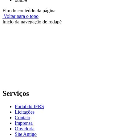
08h59
Fim do conteúdo da página
Voltar para o topo
Início da navegação de rodapé
Instituto Federal de Educação, Ciência e Tecnologia do Rio
Grande do Sul – Campus Porto Alegre
Rua Cel. Vicente, 281 | Bairro Centro Histórico| CEP: 90.030-041 |
Porto Alegre/RS
E-mail: comunicacao@poa.ifrs.edu.br
Telefone: (51) 3930-6002
Serviços
Portal do IFRS
Licitações
Contato
Imprensa
Ouvidoria
Site Antigo