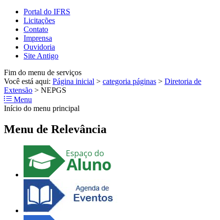
Portal do IFRS
Licitações
Contato
Imprensa
Ouvidoria
Site Antigo
Fim do menu de serviços
Você está aqui:
Página inicial
>
categoria páginas
>
Diretoria de
Extensão
>
NEPGS
Menu
Início do menu principal
Menu de Relevância