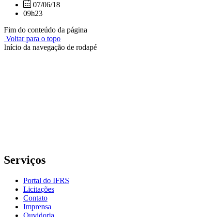
07/06/18
09h23
Fim do conteúdo da página
Voltar para o topo
Início da navegação de rodapé
Instituto Federal de Educação, Ciência e Tecnologia do Rio
Grande do Sul – Campus Porto Alegre
Rua Cel. Vicente, 281 | Bairro Centro Histórico| CEP: 90.030-041 |
Porto Alegre/RS
E-mail: comunicacao@poa.ifrs.edu.br
Telefone: (51) 3930-6002
Serviços
Portal do IFRS
Licitações
Contato
Imprensa
Ouvidoria