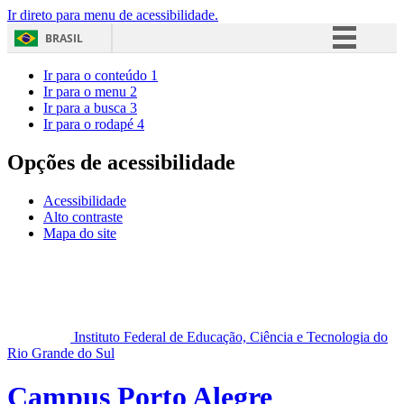
Ir direto para menu de acessibilidade.
BRASIL
Simplifique!
Ir para o conteúdo
1
Ir para o menu
2
Comunica BR
Ir para a busca
3
Ir para o rodapé
4
Participe
Acesso à informação
Opções de acessibilidade
Legislação
Acessibilidade
Canais
Alto contraste
Mapa do site
Instituto Federal de Educação, Ciência e Tecnologia do
Rio Grande do Sul
Campus Porto Alegre