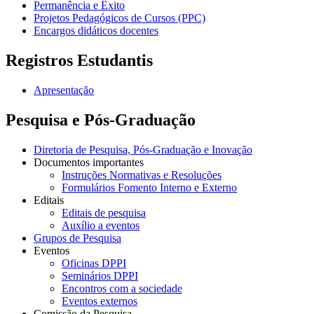
Permanência e Êxito
Projetos Pedagógicos de Cursos (PPC)
Encargos didáticos docentes
Registros Estudantis
Apresentação
Pesquisa e Pós-Graduação
Diretoria de Pesquisa, Pós-Graduação e Inovação
Documentos importantes
Instruções Normativas e Resoluções
Formulários Fomento Interno e Externo
Editais
Editais de pesquisa
Auxílio a eventos
Grupos de Pesquisa
Eventos
Oficinas DPPI
Seminários DPPI
Encontros com a sociedade
Eventos externos
Comissão da Pesquisa