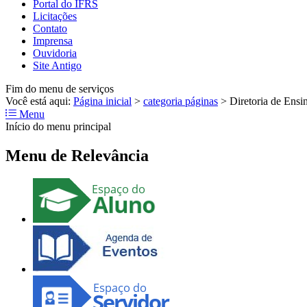
Portal do IFRS
Licitações
Contato
Imprensa
Ouvidoria
Site Antigo
Fim do menu de serviços
Você está aqui:
Página inicial
>
categoria páginas
>
Diretoria de Ensi
Menu
Início do menu principal
Menu de Relevância