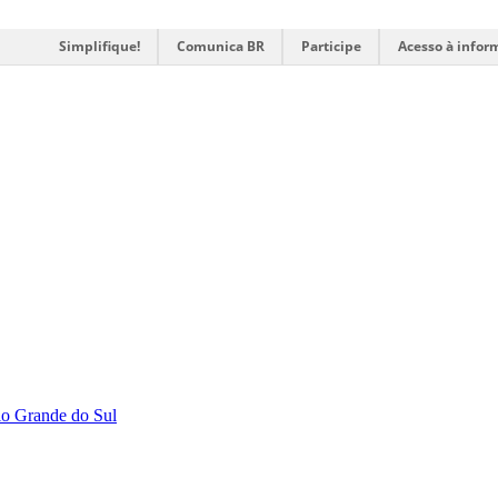
Simplifique!
Comunica BR
Participe
Acesso à infor
Rio Grande do Sul