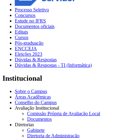
Processo Seletivo
Concursos
Estude no IFRS
Documentos oficiais
Editais
Cursos
Pós-graduação
ENCCEJA
Eleições 2023
Dúvidas & Respostas
Dúvidas & Respostas - TI (Informática)
Institucional
Sobre o Campus
Áreas Acadêmicas
Conselho do Campus
Avaliação Institucional
Comissão Própria de Avaliação Local
Documentos
Diretorias
Gabinete
Diretoria de Administração