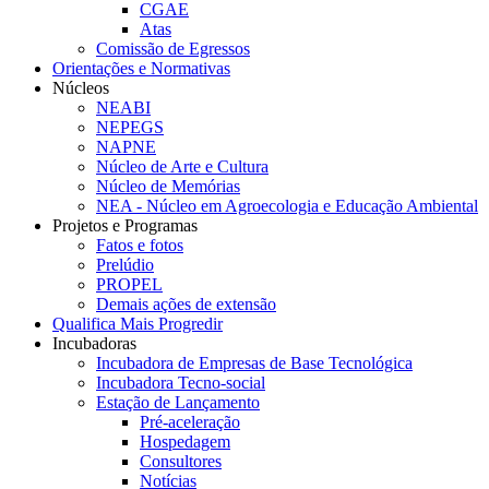
CGAE
Atas
Comissão de Egressos
Orientações e Normativas
Núcleos
NEABI
NEPEGS
NAPNE
Núcleo de Arte e Cultura
Núcleo de Memórias
NEA - Núcleo em Agroecologia e Educação Ambiental
Projetos e Programas
Fatos e fotos
Prelúdio
PROPEL
Demais ações de extensão
Qualifica Mais Progredir
Incubadoras
Incubadora de Empresas de Base Tecnológica
Incubadora Tecno-social
Estação de Lançamento
Pré-aceleração
Hospedagem
Consultores
Notícias