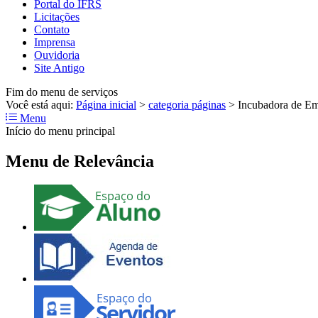
Portal do IFRS
Licitações
Contato
Imprensa
Ouvidoria
Site Antigo
Fim do menu de serviços
Você está aqui:
Página inicial
>
categoria páginas
>
Incubadora de Em
Menu
Início do menu principal
Menu de Relevância