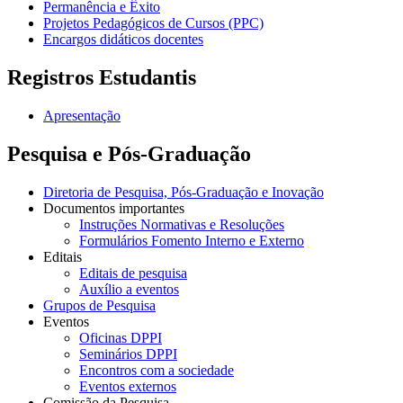
Permanência e Êxito
Projetos Pedagógicos de Cursos (PPC)
Encargos didáticos docentes
Registros Estudantis
Apresentação
Pesquisa e Pós-Graduação
Diretoria de Pesquisa, Pós-Graduação e Inovação
Documentos importantes
Instruções Normativas e Resoluções
Formulários Fomento Interno e Externo
Editais
Editais de pesquisa
Auxílio a eventos
Grupos de Pesquisa
Eventos
Oficinas DPPI
Seminários DPPI
Encontros com a sociedade
Eventos externos
Comissão da Pesquisa