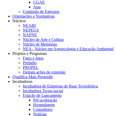
CGAE
Atas
Comissão de Egressos
Orientações e Normativas
Núcleos
NEABI
NEPEGS
NAPNE
Núcleo de Arte e Cultura
Núcleo de Memórias
NEA - Núcleo em Agroecologia e Educação Ambiental
Projetos e Programas
Fatos e fotos
Prelúdio
PROPEL
Demais ações de extensão
Qualifica Mais Progredir
Incubadoras
Incubadora de Empresas de Base Tecnológica
Incubadora Tecno-social
Estação de Lançamento
Pré-aceleração
Hospedagem
Consultores
Notícias