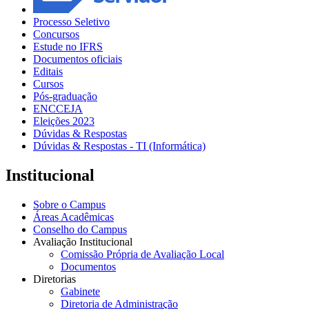
Processo Seletivo
Concursos
Estude no IFRS
Documentos oficiais
Editais
Cursos
Pós-graduação
ENCCEJA
Eleições 2023
Dúvidas & Respostas
Dúvidas & Respostas - TI (Informática)
Institucional
Sobre o Campus
Áreas Acadêmicas
Conselho do Campus
Avaliação Institucional
Comissão Própria de Avaliação Local
Documentos
Diretorias
Gabinete
Diretoria de Administração