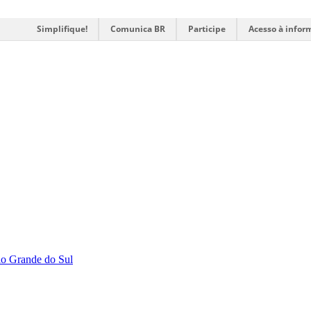
Simplifique!
Comunica BR
Participe
Acesso à infor
Rio Grande do Sul