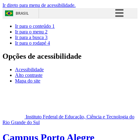
Ir direto para menu de acessibilidade.
BRASIL
Simplifique!
Ir para o conteúdo
1
Ir para o menu
2
Comunica BR
Ir para a busca
3
Ir para o rodapé
4
Participe
Acesso à informação
Opções de acessibilidade
Legislação
Acessibilidade
Canais
Alto contraste
Mapa do site
Instituto Federal de Educação, Ciência e Tecnologia do
Rio Grande do Sul
Campus Porto Alegre