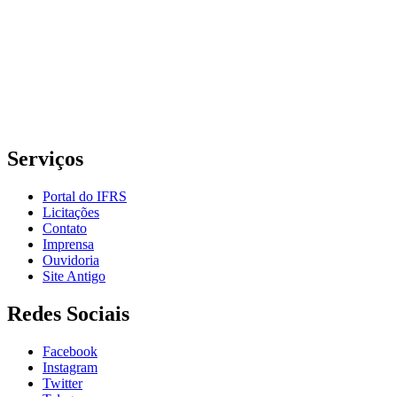
Rua Cel. Vicente, 281 | Bairro Centro Histórico| CEP: 90.030-041 |
Porto Alegre/RS
E-mail: comunicacao@poa.ifrs.edu.br
Telefone: (51) 3930-6002
Serviços
Portal do IFRS
Licitações
Contato
Imprensa
Ouvidoria
Site Antigo
Redes Sociais
Facebook
Instagram
Twitter