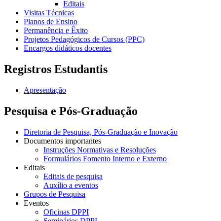
Editais
Visitas Técnicas
Planos de Ensino
Permanência e Êxito
Projetos Pedagógicos de Cursos (PPC)
Encargos didáticos docentes
Registros Estudantis
Apresentação
Pesquisa e Pós-Graduação
Diretoria de Pesquisa, Pós-Graduação e Inovação
Documentos importantes
Instruções Normativas e Resoluções
Formulários Fomento Interno e Externo
Editais
Editais de pesquisa
Auxílio a eventos
Grupos de Pesquisa
Eventos
Oficinas DPPI
Seminários DPPI