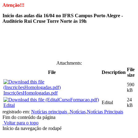
Atenção!!!
Início das aulas dia 16/04 no IFRS Campus Porto Alegre -
Auditório Rui Cruse Torre Norte às 19h
Attachments:
File
File
Description
size
590
kB
InscriçõesHomologadas.pdf
24
Edital
Edital
kB
registrado em:
Notícias principais
,
Notícias
,
Notícias Principais
Fim do conteúdo da página
Voltar para o topo
Início da navegação de rodapé