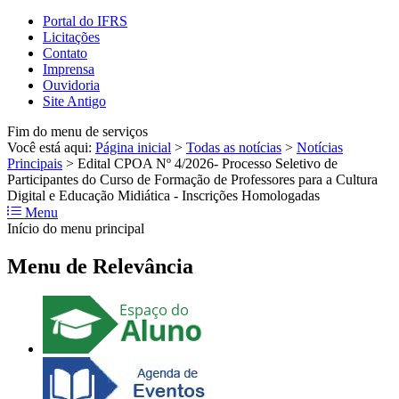
Portal do IFRS
Licitações
Contato
Imprensa
Ouvidoria
Site Antigo
Fim do menu de serviços
Você está aqui:
Página inicial
>
Todas as notícias
>
Notícias
Principais
>
Edital CPOA Nº 4/2026- Processo Seletivo de
Participantes do Curso de Formação de Professores para a Cultura
Digital e Educação Midiática - Inscrições Homologadas
Menu
Início do menu principal
Menu de Relevância