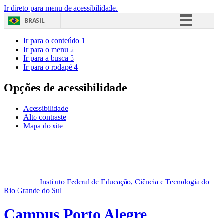
Ir direto para menu de acessibilidade.
BRASIL
Simplifique!
Ir para o conteúdo
1
Ir para o menu
2
Comunica BR
Ir para a busca
3
Ir para o rodapé
4
Participe
Acesso à informação
Opções de acessibilidade
Legislação
Acessibilidade
Canais
Alto contraste
Mapa do site
Instituto Federal de Educação, Ciência e Tecnologia do
Rio Grande do Sul
Campus Porto Alegre