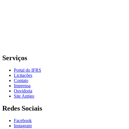
Instituto Federal de Educação, Ciência e Tecnologia do Rio
Grande do Sul – Campus Porto Alegre
Rua Cel. Vicente, 281 | Bairro Centro Histórico| CEP: 90.030-041 |
Porto Alegre/RS
E-mail: comunicacao@poa.ifrs.edu.br
Telefone: (51) 3930-6002
Serviços
Portal do IFRS
Licitações
Contato
Imprensa
Ouvidoria
Site Antigo
Redes Sociais
Facebook
Instagram