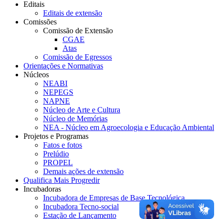
Editais
Editais de extensão
Comissões
Comissão de Extensão
CGAE
Atas
Comissão de Egressos
Orientações e Normativas
Núcleos
NEABI
NEPEGS
NAPNE
Núcleo de Arte e Cultura
Núcleo de Memórias
NEA - Núcleo em Agroecologia e Educação Ambiental
Projetos e Programas
Fatos e fotos
Prelúdio
PROPEL
Demais ações de extensão
Qualifica Mais Progredir
Incubadoras
Incubadora de Empresas de Base Tecnológica
Incubadora Tecno-social
Estação de Lançamento